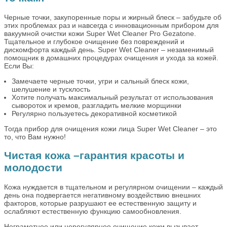
Черные точки, закупоренные поры и жирный блеск – забудьте об
этих проблемах раз и навсегда с инновационным прибором для
вакуумной очистки кожи Super Wet Cleaner Pro Gezatone.
Тщательное и глубокое очищение без повреждений и
дискомфорта каждый день. Super Wet Cleaner – незаменимый
помощник в домашних процедурах очищения и ухода за кожей.
Если Вы:
Замечаете черные точки, угри и сальный блеск кожи,
шелушение и тусклость
Хотите получать максимальный результат от использования
сывороток и кремов, разгладить мелкие морщинки
Регулярно пользуетесь декоративной косметикой
Тогда прибор для очищения кожи лица Super Wet Cleaner – это
то, что Вам нужно!
Чистая кожа –гарантия красоты и
молодости
Кожа нуждается в тщательном и регулярном очищении – каждый
день она подвергается негативному воздействию внешних
факторов, которые разрушают ее естественную защиту и
ослабляют естественную функцию самообновления.
Неграмотное или нерегулярное очищение кожи вызывает