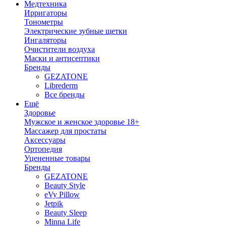
Медтехника
Ирригаторы
Тонометры
Электрические зубные щетки
Ингаляторы
Очистители воздуха
Маски и антисептики
Бренды
GEZATONE
Librederm
Все бренды
Ещё
Здоровье
Мужское и женское здоровье 18+
Массажер для простаты
Аксессуары
Ортопедия
Уцененные товары
Бренды
GEZATONE
Beauty Style
eVy Pillow
Jetpik
Beauty Sleep
Minna Life