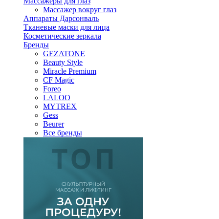
Массажеры для глаз
Массажер вокруг глаз
Аппараты Дарсонваль
Тканевые маски для лица
Косметические зеркала
Бренды
GEZATONE
Beauty Style
Miracle Premium
CF Magic
Foreo
LALOO
MYTREX
Gess
Beurer
Все бренды