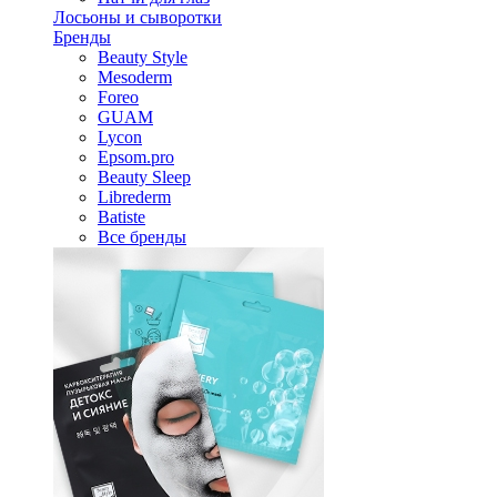
Лосьоны и сыворотки
Бренды
Beauty Style
Mesoderm
Foreo
GUAM
Lycon
Epsom.pro
Beauty Sleep
Librederm
Batiste
Все бренды