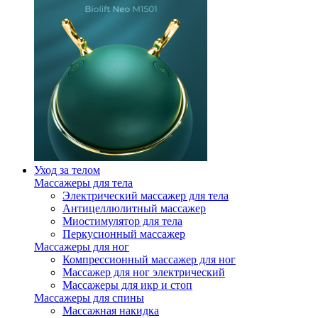
Уход за телом
Массажеры для тела
Электрический массажер для тела
Антицеллюлитный массажер
Миостимулятор для тела
Перкусионный массажер
Массажеры для ног
Компрессионный массажер для ног
Массажер для ног электрический
Массажеры для икр и стоп
Массажеры для спины
Массажная накидка