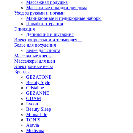
Массажная подушка
Массажные накидки для дома
Уход за руками и ногами
Маникюрные и педикюрные наборы
Парафинотерапия
Эпиляция
Депиляция и шугаринг
Электропростыни и термоодеяла
Белье для похудения
Белье для спорта
Массажные кресла
Массажеры для шеи
Электронные весы
Бренды
GEZATONE
Beauty Style
Cristaline
GEZANNE
GUAM
Lycon
Beauty Sleep
Minna Life
TONIS
Aravia
Medisana