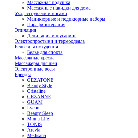
Массажная подушка
Массажные накидки для дома
Уход за руками и ногами
Маникюрные и педикюрные наборы
Парафинотерапия
Эпиляция
Депиляция и шугаринг
Электропростыни и термоодеяла
Белье для похудения
Белье для спорта
Массажные кресла
Массажеры для шеи
Электронные весы
Бренды
GEZATONE
Beauty Style
Cristaline
GEZANNE
GUAM
Lycon
Beauty Sleep
Minna Life
TONIS
Aravia
Medisana