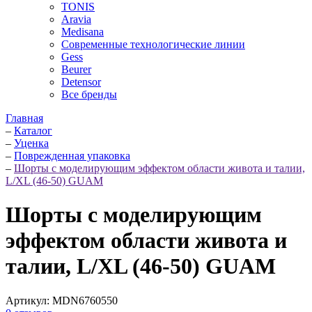
TONIS
Aravia
Medisana
Современные технологические линии
Gess
Beurer
Detensor
Все бренды
Главная
–
Каталог
–
Уценка
–
Поврежденная упаковка
–
Шорты с моделирующим эффектом области живота и талии,
L/XL (46-50) GUAM
Шорты с моделирующим
эффектом области живота и
талии, L/XL (46-50) GUAM
Артикул:
MDN6760550