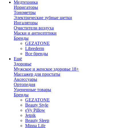
Медтехника
Ирригаторы
Тонометры
Электрические зубные щетки
Ингаляторы
Очистители воздуха
Маски и антисептики
Бренды
GEZATONE
Librederm
Все бренды
Ещё
Здоровье
Мужское и женское здоровье 18+
Массажер для простаты
Аксессуары
Ортопедия
Уцененные товары
Бренды
GEZATONE
Beauty Style
eVy Pillow
Jetpik
Beauty Sleep
Minna Life