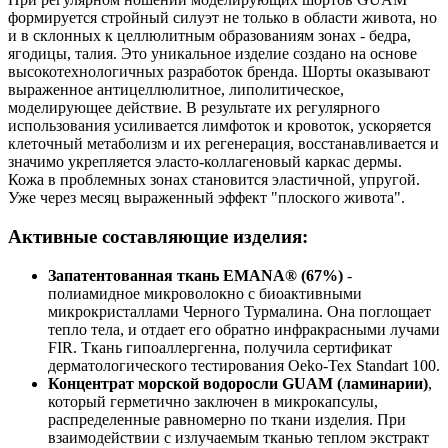
формируется стройный силуэт не только в области живота, но
и в склонных к целлюлитным образованиям зонах - бедра,
ягодицы, талия. Это уникальное изделие создано на основе
высокотехнологичных разработок бренда. Шорты оказывают
выраженное антицеллюлитное, липолитическое,
моделирующее действие. В результате их регулярного
использования усиливается лимфоток и кровоток, ускоряется
клеточный метаболизм и их регенерация, восстанавливается и
значимо укрепляется эласто-коллагеновый каркас дермы.
Кожа в проблемных зонах становится эластичной, упругой.
Уже через месяц выраженный эффект "плоского живота".
Активные составляющие изделия:
Запатентованная ткань EMANA® (67%)
-
полиамидное микроволокно с биоактивными
микрокристаллами Черного Турмалина. Она поглощает
тепло тела, и отдает его обратно инфракрасными лучами
FIR. Ткань гипоаллергенна, получила сертификат
дерматологического тестирования Oeko-Tex Standart 100.
Концентрат морской водоросли GUAM (ламинарии)
,
который герметично заключен в микрокапсулы,
распределенные равномерно по ткани изделия. При
взаимодействии с излучаемым тканью теплом экстракт