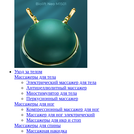
Уход за телом
Массажеры для тела
Электрический массажер для тела
Антицеллюлитный массажер
Миостимулятор для тела
Перкусионный массажер
Массажеры для ног
Компрессионный массажер для ног
Массажер для ног электрический
Массажеры для икр и стоп
Массажеры для спины
Массажная накидка