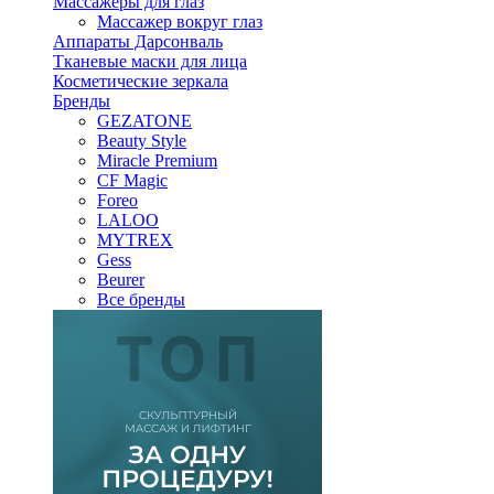
Массажеры для глаз
Массажер вокруг глаз
Аппараты Дарсонваль
Тканевые маски для лица
Косметические зеркала
Бренды
GEZATONE
Beauty Style
Miracle Premium
CF Magic
Foreo
LALOO
MYTREX
Gess
Beurer
Все бренды