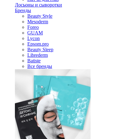
Лосьоны и сыворотки
Бренды
Beauty Style
Mesoderm
Foreo
GUAM
Lycon
Epsom.pro
Beauty Sleep
Librederm
Batiste
Все бренды