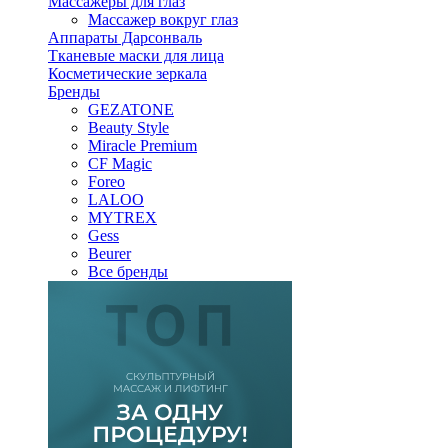
Массажеры для глаз
Массажер вокруг глаз
Аппараты Дарсонваль
Тканевые маски для лица
Косметические зеркала
Бренды
GEZATONE
Beauty Style
Miracle Premium
CF Magic
Foreo
LALOO
MYTREX
Gess
Beurer
Все бренды