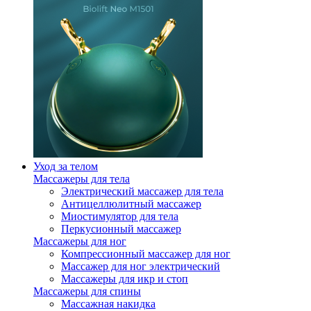
Уход за телом
Массажеры для тела
Электрический массажер для тела
Антицеллюлитный массажер
Миостимулятор для тела
Перкусионный массажер
Массажеры для ног
Компрессионный массажер для ног
Массажер для ног электрический
Массажеры для икр и стоп
Массажеры для спины
Массажная накидка