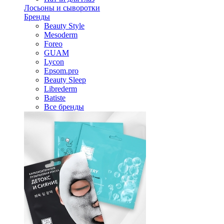
Лосьоны и сыворотки
Бренды
Beauty Style
Mesoderm
Foreo
GUAM
Lycon
Epsom.pro
Beauty Sleep
Librederm
Batiste
Все бренды