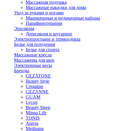
Массажная подушка
Массажные накидки для дома
Уход за руками и ногами
Маникюрные и педикюрные наборы
Парафинотерапия
Эпиляция
Депиляция и шугаринг
Электропростыни и термоодеяла
Белье для похудения
Белье для спорта
Массажные кресла
Массажеры для шеи
Электронные весы
Бренды
GEZATONE
Beauty Style
Cristaline
GEZANNE
GUAM
Lycon
Beauty Sleep
Minna Life
TONIS
Aravia
Medisana