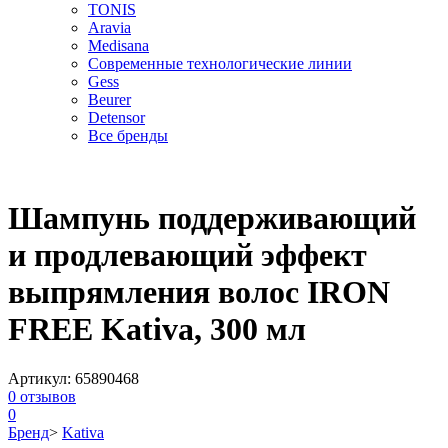
TONIS
Aravia
Medisana
Современные технологические линии
Gess
Beurer
Detensor
Все бренды
Шампунь поддерживающий
и продлевающий эффект
выпрямления волос IRON
FREE Kativa, 300 мл
Артикул:
65890468
0
отзывов
0
Бренд
>
Kativa