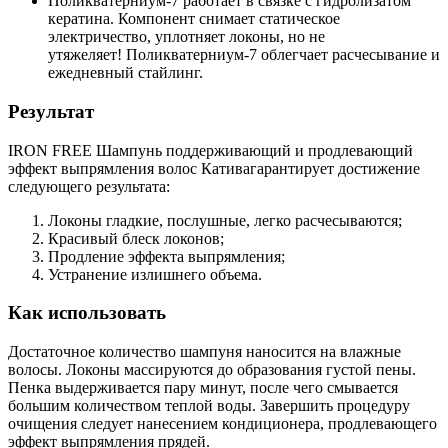
Поликватерниум-7 работает в связке с гидролизатом
кератина. Компонент снимает статическое
электричество, уплотняет локоны, но не
утяжеляет! Поликватерниум-7 облегчает расчесывание и
ежедневный стайлинг.
Результат
IRON FREE Шампунь поддерживающий и продлевающий
эффект выпрямления волос Кативагарантирует достижение
следующего результата:
Локоны гладкие, послушные, легко расчесываются;
Красивый блеск локонов;
Продление эффекта выпрямления;
Устранение излишнего объема.
Как использовать
Достаточное количество шампуня наносится на влажные
волосы. Локоны массируются до образования густой пены.
Пенка выдерживается пару минут, после чего смывается
большим количеством теплой воды. Завершить процедуру
очищения следует нанесением кондиционера, продлевающего
эффект выпрямления прядей.