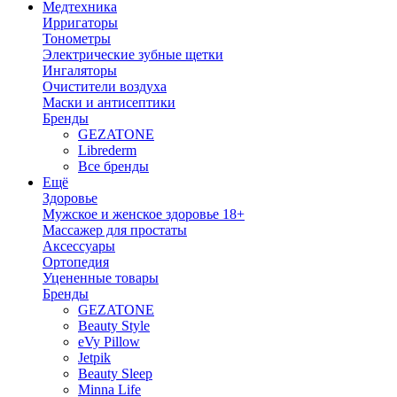
Медтехника
Ирригаторы
Тонометры
Электрические зубные щетки
Ингаляторы
Очистители воздуха
Маски и антисептики
Бренды
GEZATONE
Librederm
Все бренды
Ещё
Здоровье
Мужское и женское здоровье 18+
Массажер для простаты
Аксессуары
Ортопедия
Уцененные товары
Бренды
GEZATONE
Beauty Style
eVy Pillow
Jetpik
Beauty Sleep
Minna Life