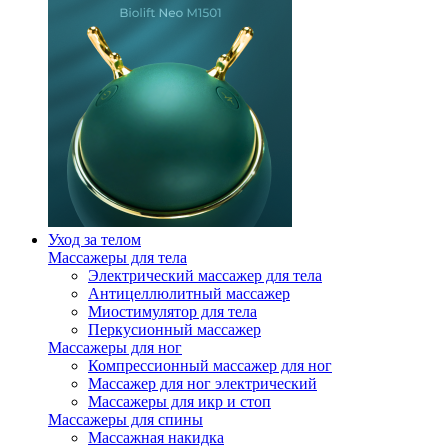
Уход за телом
Массажеры для тела
Электрический массажер для тела
Антицеллюлитный массажер
Миостимулятор для тела
Перкусионный массажер
Массажеры для ног
Компрессионный массажер для ног
Массажер для ног электрический
Массажеры для икр и стоп
Массажеры для спины
Массажная накидка