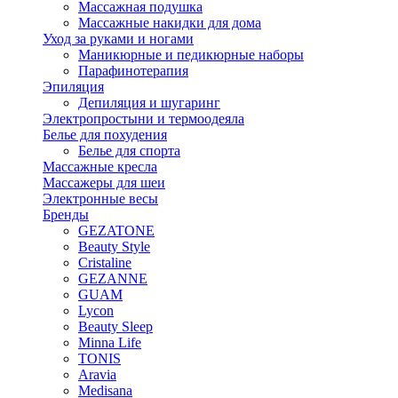
Массажная подушка
Массажные накидки для дома
Уход за руками и ногами
Маникюрные и педикюрные наборы
Парафинотерапия
Эпиляция
Депиляция и шугаринг
Электропростыни и термоодеяла
Белье для похудения
Белье для спорта
Массажные кресла
Массажеры для шеи
Электронные весы
Бренды
GEZATONE
Beauty Style
Cristaline
GEZANNE
GUAM
Lycon
Beauty Sleep
Minna Life
TONIS
Aravia
Medisana