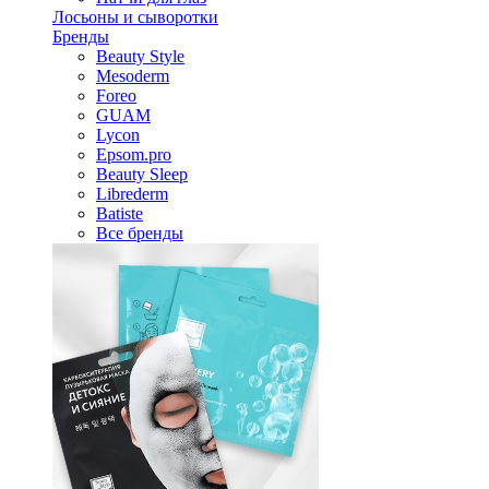
Лосьоны и сыворотки
Бренды
Beauty Style
Mesoderm
Foreo
GUAM
Lycon
Epsom.pro
Beauty Sleep
Librederm
Batiste
Все бренды