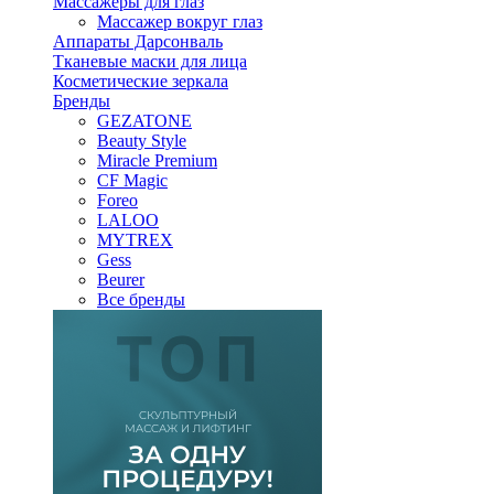
Массажеры для глаз
Массажер вокруг глаз
Аппараты Дарсонваль
Тканевые маски для лица
Косметические зеркала
Бренды
GEZATONE
Beauty Style
Miracle Premium
CF Magic
Foreo
LALOO
MYTREX
Gess
Beurer
Все бренды