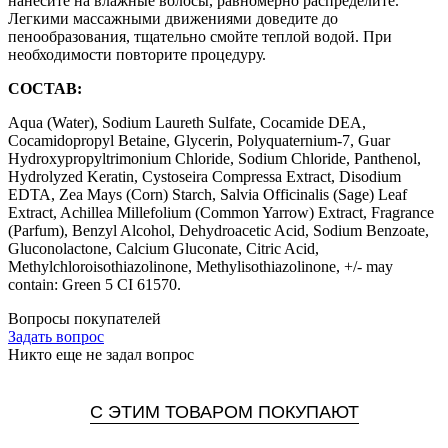
нанесите на влажные волосы, равномерно распределите.
Легкими массажными движениями доведите до
пенообразования, тщательно смойте теплой водой. При
необходимости повторите процедуру.
СОСТАВ:
Aqua (Water), Sodium Laureth Sulfate, Cocamide DEA,
Cocamidopropyl Betaine, Glycerin, Polyquaternium-7, Guar
Hydroxypropyltrimonium Chloride, Sodium Chloride, Panthenol,
Hydrolyzed Keratin, Cystoseira Compressa Extract, Disodium
EDTA, Zea Mays (Corn) Starch, Salvia Officinalis (Sage) Leaf
Extract, Achillea Millefolium (Common Yarrow) Extract, Fragrance
(Parfum), Benzyl Alcohol, Dehydroacetic Acid, Sodium Benzoate,
Gluconolactone, Calcium Gluconate, Citric Acid,
Methylchloroisothiazolinone, Methylisothiazolinone, +/- may
contain: Green 5 CI 61570.
Вопросы покупателей
Задать вопрос
Никто еще не задал вопрос
С ЭТИМ ТОВАРОМ ПОКУПАЮТ