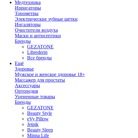
Медтехника
Ирригаторы
Тонометры
Электрические зубные щетки
Ингаляторы
Очистители воздуха
Маски и антисептики
Бренды
GEZATONE
Librederm
Все бренды
Ещё
Здоровье
Мужское и женское здоровье 18+
Массажер для простаты
Аксессуары
Ортопедия
Уцененные товары
Бренды
GEZATONE
Beauty Style
eVy Pillow
Jetpik
Beauty Sleep
Minna Life