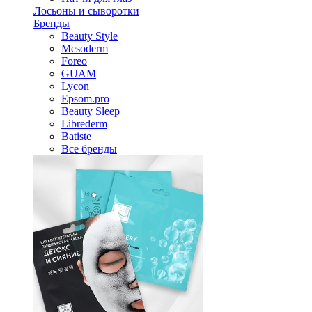
Лосьоны и сыворотки
Бренды
Beauty Style
Mesoderm
Foreo
GUAM
Lycon
Epsom.pro
Beauty Sleep
Librederm
Batiste
Все бренды