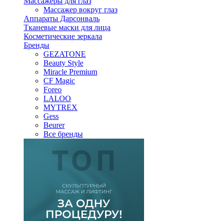
Массажеры для глаз
Массажер вокруг глаз
Аппараты Дарсонваль
Тканевые маски для лица
Косметические зеркала
Бренды
GEZATONE
Beauty Style
Miracle Premium
CF Magic
Foreo
LALOO
MYTREX
Gess
Beurer
Все бренды