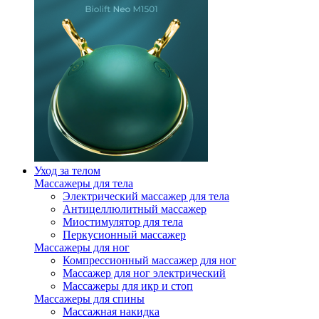
Уход за телом
Массажеры для тела
Электрический массажер для тела
Антицеллюлитный массажер
Миостимулятор для тела
Перкусионный массажер
Массажеры для ног
Компрессионный массажер для ног
Массажер для ног электрический
Массажеры для икр и стоп
Массажеры для спины
Массажная накидка