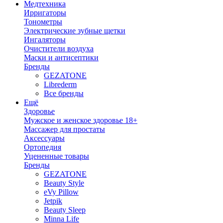
Медтехника
Ирригаторы
Тонометры
Электрические зубные щетки
Ингаляторы
Очистители воздуха
Маски и антисептики
Бренды
GEZATONE
Librederm
Все бренды
Ещё
Здоровье
Мужское и женское здоровье 18+
Массажер для простаты
Аксессуары
Ортопедия
Уцененные товары
Бренды
GEZATONE
Beauty Style
eVy Pillow
Jetpik
Beauty Sleep
Minna Life