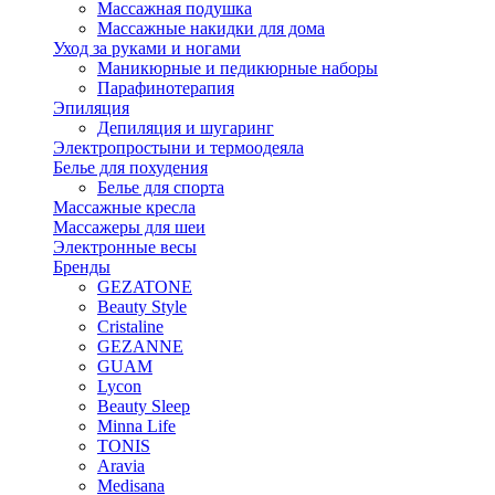
Массажная подушка
Массажные накидки для дома
Уход за руками и ногами
Маникюрные и педикюрные наборы
Парафинотерапия
Эпиляция
Депиляция и шугаринг
Электропростыни и термоодеяла
Белье для похудения
Белье для спорта
Массажные кресла
Массажеры для шеи
Электронные весы
Бренды
GEZATONE
Beauty Style
Cristaline
GEZANNE
GUAM
Lycon
Beauty Sleep
Minna Life
TONIS
Aravia
Medisana