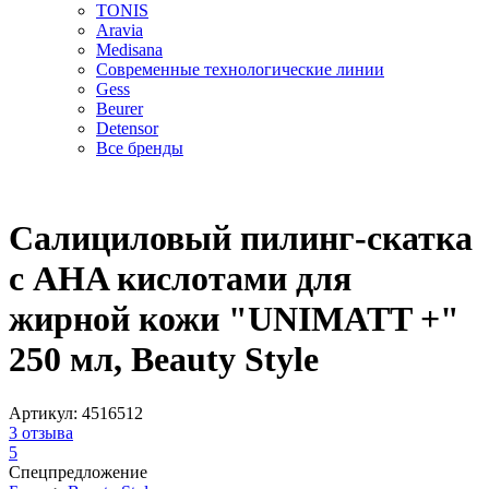
TONIS
Aravia
Medisana
Современные технологические линии
Gess
Beurer
Detensor
Все бренды
Салициловый пилинг-скатка
с AHA кислотами для
жирной кожи "UNIMATT +"
250 мл, Beauty Style
Артикул:
4516512
3
отзыва
5
Спецпредложение