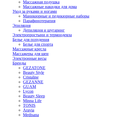
Массажная подушка
Массажные накидки для дома
Уход за руками и ногами
Маникюрные и педикюрные наборы
Парафинотерапия
Эпиляция
Депиляция и шугаринг
Электропростыни и термоодеяла
Белье для похудения
Белье для спорта
Массажные кресла
Массажеры для шеи
Электронные весы
Бренды
GEZATONE
Beauty Style
Cristaline
GEZANNE
GUAM
Lycon
Beauty Sleep
Minna Life
TONIS
Aravia
Medisana