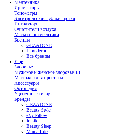
Медтехника
Ирригаторы
Тонометры
Электрические зубные щетки
Ингаляторы
Очистители воздуха
Маски и антисептики
Бренды
GEZATONE
Librederm
Все бренды
Ещё
Здоровье
Мужское и женское здоровье 18+
Массажер для простаты
Аксессуары
Ортопедия
Уцененные товары
Бренды
GEZATONE
Beauty Style
eVy Pillow
Jetpik
Beauty Sleep
Minna Life