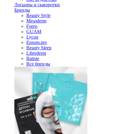
Лосьоны и сыворотки
Бренды
Beauty Style
Mesoderm
Foreo
GUAM
Lycon
Epsom.pro
Beauty Sleep
Librederm
Batiste
Все бренды