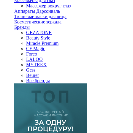
Массажеры для глаз
Массажер вокруг глаз
Аппараты Дарсонваль
Тканевые маски для лица
Косметические зеркала
Бренды
GEZATONE
Beauty Style
Miracle Premium
CF Magic
Foreo
LALOO
MYTREX
Gess
Beurer
Все бренды