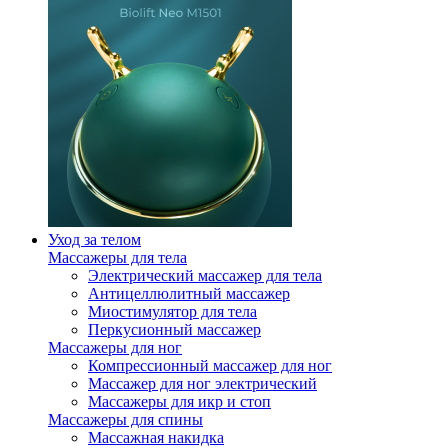
Уход за телом
Массажеры для тела
Электрический массажер для тела
Антицеллюлитный массажер
Миостимулятор для тела
Перкусионный массажер
Массажеры для ног
Компрессионный массажер для ног
Массажер для ног электрический
Массажеры для икр и стоп
Массажеры для спины
Массажная накидка