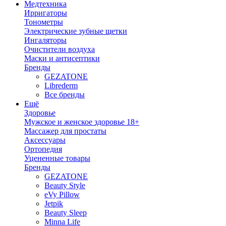
Медтехника
Ирригаторы
Тонометры
Электрические зубные щетки
Ингаляторы
Очистители воздуха
Маски и антисептики
Бренды
GEZATONE
Librederm
Все бренды
Ещё
Здоровье
Мужское и женское здоровье 18+
Массажер для простаты
Аксессуары
Ортопедия
Уцененные товары
Бренды
GEZATONE
Beauty Style
eVy Pillow
Jetpik
Beauty Sleep
Minna Life