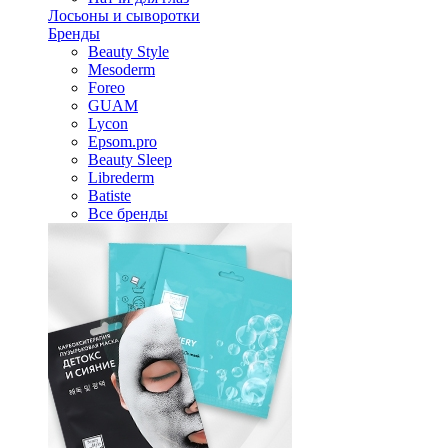
Лосьоны и сыворотки
Бренды
Beauty Style
Mesoderm
Foreo
GUAM
Lycon
Epsom.pro
Beauty Sleep
Librederm
Batiste
Все бренды