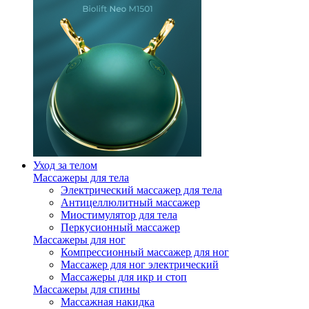
Уход за телом
Массажеры для тела
Электрический массажер для тела
Антицеллюлитный массажер
Миостимулятор для тела
Перкусионный массажер
Массажеры для ног
Компрессионный массажер для ног
Массажер для ног электрический
Массажеры для икр и стоп
Массажеры для спины
Массажная накидка