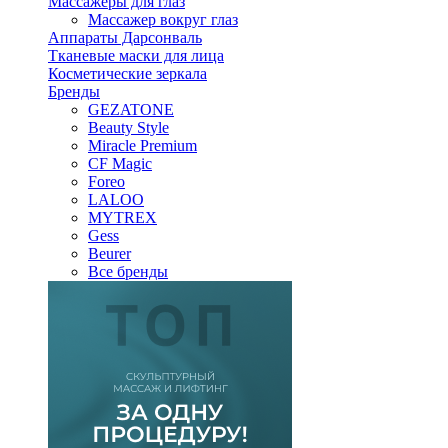
Массажеры для глаз
Массажер вокруг глаз
Аппараты Дарсонваль
Тканевые маски для лица
Косметические зеркала
Бренды
GEZATONE
Beauty Style
Miracle Premium
CF Magic
Foreo
LALOO
MYTREX
Gess
Beurer
Все бренды