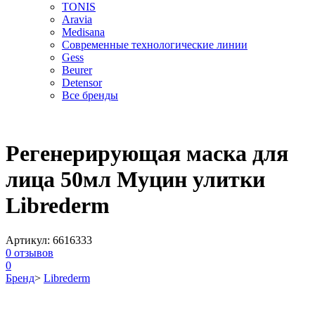
TONIS
Aravia
Medisana
Современные технологические линии
Gess
Beurer
Detensor
Все бренды
Регенерирующая маска для
лица 50мл Муцин улитки
Librederm
Артикул:
6616333
0
отзывов
0
Бренд
>
Librederm