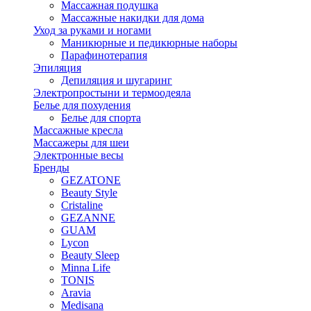
Массажная подушка
Массажные накидки для дома
Уход за руками и ногами
Маникюрные и педикюрные наборы
Парафинотерапия
Эпиляция
Депиляция и шугаринг
Электропростыни и термоодеяла
Белье для похудения
Белье для спорта
Массажные кресла
Массажеры для шеи
Электронные весы
Бренды
GEZATONE
Beauty Style
Cristaline
GEZANNE
GUAM
Lycon
Beauty Sleep
Minna Life
TONIS
Aravia
Medisana