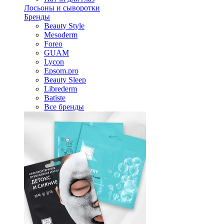
Лосьоны и сыворотки
Бренды
Beauty Style
Mesoderm
Foreo
GUAM
Lycon
Epsom.pro
Beauty Sleep
Librederm
Batiste
Все бренды