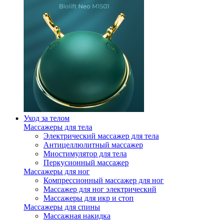
Уход за телом
Массажеры для тела
Электрический массажер для тела
Антицеллюлитный массажер
Миостимулятор для тела
Перкусионный массажер
Массажеры для ног
Компрессионный массажер для ног
Массажер для ног электрический
Массажеры для икр и стоп
Массажеры для спины
Массажная накидка