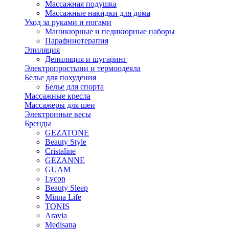
Массажная подушка
Массажные накидки для дома
Уход за руками и ногами
Маникюрные и педикюрные наборы
Парафинотерапия
Эпиляция
Депиляция и шугаринг
Электропростыни и термоодеяла
Белье для похудения
Белье для спорта
Массажные кресла
Массажеры для шеи
Электронные весы
Бренды
GEZATONE
Beauty Style
Cristaline
GEZANNE
GUAM
Lycon
Beauty Sleep
Minna Life
TONIS
Aravia
Medisana