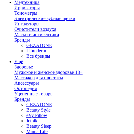
Медтехника
Ирригаторы
Тонометры
Электрические зубные щетки
Ингаляторы
Очистители воздуха
Маски и антисептики
Бренды
GEZATONE
Librederm
Все бренды
Ещё
Здоровье
Мужское и женское здоровье 18+
Массажер для простаты
Аксессуары
Ортопедия
Уцененные товары
Бренды
GEZATONE
Beauty Style
eVy Pillow
Jetpik
Beauty Sleep
Minna Life