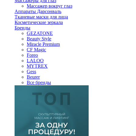
Массажеры для глаз
Массажер вокруг глаз
Аппараты Дарсонваль
Тканевые маски для лица
Косметические зеркала
Бренды
GEZATONE
Beauty Style
Miracle Premium
CF Magic
Foreo
LALOO
MYTREX
Gess
Beurer
Все бренды