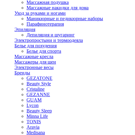
Массажная подушка
Массажные накидки для дома
Уход за руками и ногами
Маникюрные и педикюрные наборы
Парафинотерапия
Эпиляция
Депиляция и шугаринг
Электропростыни и термоодеяла
Белье для похудения
Белье для спорта
Массажные кресла
Массажеры для шеи
Электронные весы
Бренды
GEZATONE
Beauty Style
Cristaline
GEZANNE
GUAM
Lycon
Beauty Sleep
Minna Life
TONIS
Aravia
Medisana