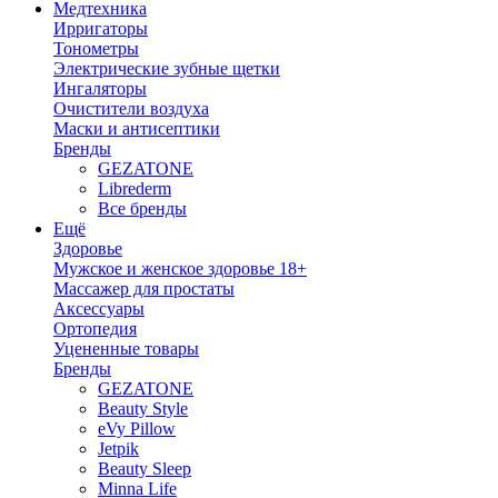
Медтехника
Ирригаторы
Тонометры
Электрические зубные щетки
Ингаляторы
Очистители воздуха
Маски и антисептики
Бренды
GEZATONE
Librederm
Все бренды
Ещё
Здоровье
Мужское и женское здоровье 18+
Массажер для простаты
Аксессуары
Ортопедия
Уцененные товары
Бренды
GEZATONE
Beauty Style
eVy Pillow
Jetpik
Beauty Sleep
Minna Life