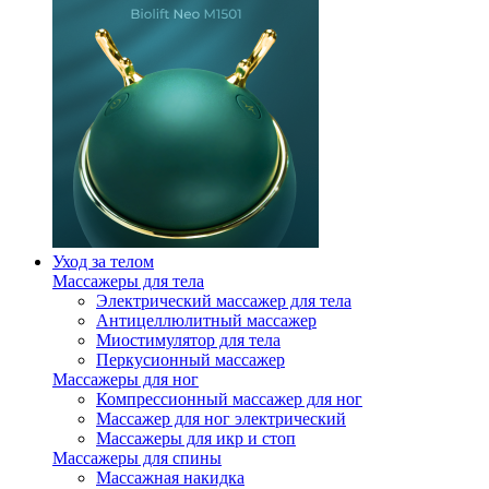
Уход за телом
Массажеры для тела
Электрический массажер для тела
Антицеллюлитный массажер
Миостимулятор для тела
Перкусионный массажер
Массажеры для ног
Компрессионный массажер для ног
Массажер для ног электрический
Массажеры для икр и стоп
Массажеры для спины
Массажная накидка