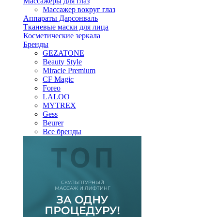
Массажеры для глаз
Массажер вокруг глаз
Аппараты Дарсонваль
Тканевые маски для лица
Косметические зеркала
Бренды
GEZATONE
Beauty Style
Miracle Premium
CF Magic
Foreo
LALOO
MYTREX
Gess
Beurer
Все бренды