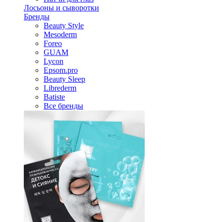
Лосьоны и сыворотки
Бренды
Beauty Style
Mesoderm
Foreo
GUAM
Lycon
Epsom.pro
Beauty Sleep
Librederm
Batiste
Все бренды