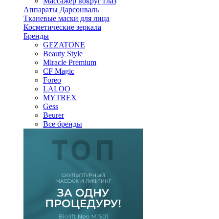
Массажер вокруг глаз
Аппараты Дарсонваль
Тканевые маски для лица
Косметические зеркала
Бренды
GEZATONE
Beauty Style
Miracle Premium
CF Magic
Foreo
LALOO
MYTREX
Gess
Beurer
Все бренды