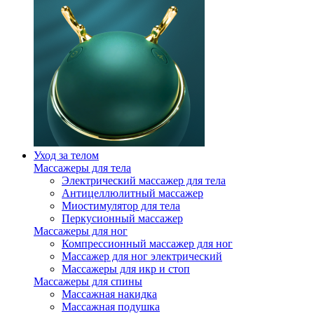
Уход за телом
Массажеры для тела
Электрический массажер для тела
Антицеллюлитный массажер
Миостимулятор для тела
Перкусионный массажер
Массажеры для ног
Компрессионный массажер для ног
Массажер для ног электрический
Массажеры для икр и стоп
Массажеры для спины
Массажная накидка
Массажная подушка