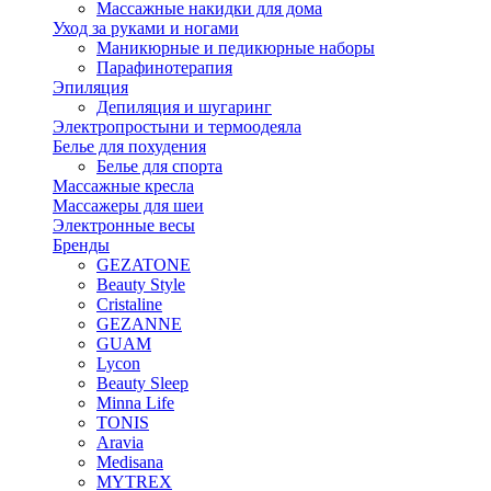
Массажные накидки для дома
Уход за руками и ногами
Маникюрные и педикюрные наборы
Парафинотерапия
Эпиляция
Депиляция и шугаринг
Электропростыни и термоодеяла
Белье для похудения
Белье для спорта
Массажные кресла
Массажеры для шеи
Электронные весы
Бренды
GEZATONE
Beauty Style
Cristaline
GEZANNE
GUAM
Lycon
Beauty Sleep
Minna Life
TONIS
Aravia
Medisana
MYTREX