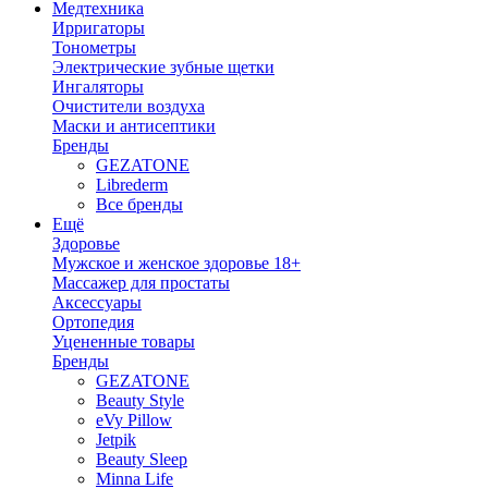
Медтехника
Ирригаторы
Тонометры
Электрические зубные щетки
Ингаляторы
Очистители воздуха
Маски и антисептики
Бренды
GEZATONE
Librederm
Все бренды
Ещё
Здоровье
Мужское и женское здоровье 18+
Массажер для простаты
Аксессуары
Ортопедия
Уцененные товары
Бренды
GEZATONE
Beauty Style
eVy Pillow
Jetpik
Beauty Sleep
Minna Life