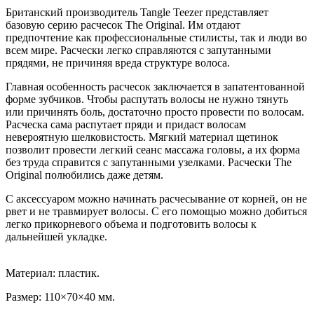
Британский производитель Tangle Teezer представляет
базовую серию расчесок The Original. Им отдают
предпочтение как профессиональные стилисты, так и люди во
всем мире. Расчески легко справляются с запутанными
прядями, не причиняя вреда структуре волоса.
Главная особенность расчесок заключается в запатентованной
форме зубчиков. Чтобы распутать волосы не нужно тянуть
или причинять боль, достаточно просто провести по волосам.
Расческа сама распутает пряди и придаст волосам
невероятную шелковистость. Мягкий материал щетинок
позволит провести легкий сеанс массажа головы, а их форма
без труда справится с запутанными узелками. Расчески The
Original полюбились даже детям.
С аксессуаром можно начинать расчесывание от корней, он не
рвет и не травмирует волосы. С его помощью можно добиться
легко прикорневого объема и подготовить волосы к
дальнейшей укладке.
Материал: пластик.
Размер: 110×70×40 мм.