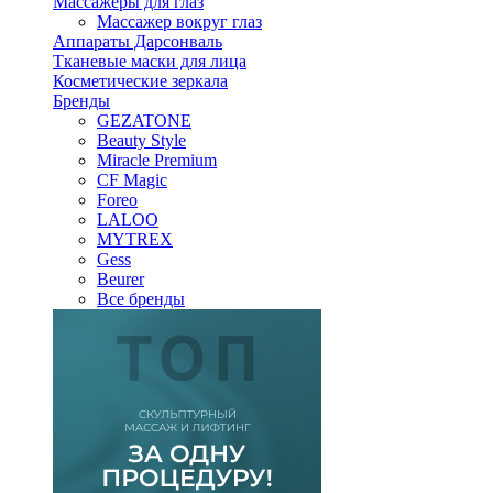
Массажеры для глаз
Массажер вокруг глаз
Аппараты Дарсонваль
Тканевые маски для лица
Косметические зеркала
Бренды
GEZATONE
Beauty Style
Miracle Premium
CF Magic
Foreo
LALOO
MYTREX
Gess
Beurer
Все бренды