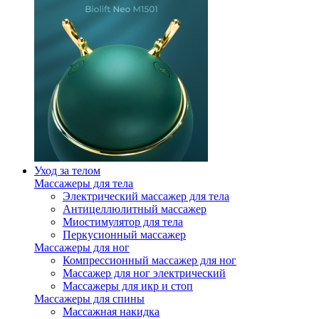
Уход за телом
Массажеры для тела
Электрический массажер для тела
Антицеллюлитный массажер
Миостимулятор для тела
Перкусионный массажер
Массажеры для ног
Компрессионный массажер для ног
Массажер для ног электрический
Массажеры для икр и стоп
Массажеры для спины
Массажная накидка