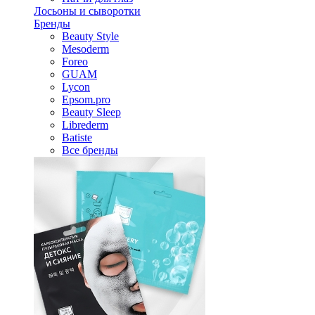
Лосьоны и сыворотки
Бренды
Beauty Style
Mesoderm
Foreo
GUAM
Lycon
Epsom.pro
Beauty Sleep
Librederm
Batiste
Все бренды