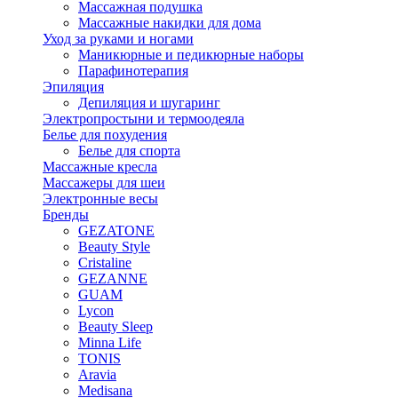
Массажная подушка
Массажные накидки для дома
Уход за руками и ногами
Маникюрные и педикюрные наборы
Парафинотерапия
Эпиляция
Депиляция и шугаринг
Электропростыни и термоодеяла
Белье для похудения
Белье для спорта
Массажные кресла
Массажеры для шеи
Электронные весы
Бренды
GEZATONE
Beauty Style
Cristaline
GEZANNE
GUAM
Lycon
Beauty Sleep
Minna Life
TONIS
Aravia
Medisana