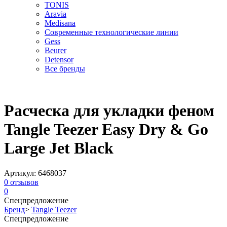
TONIS
Aravia
Medisana
Современные технологические линии
Gess
Beurer
Detensor
Все бренды
Расческа для укладки феном
Tangle Teezer Easy Dry & Go
Large Jet Black
Артикул:
6468037
0
отзывов
0
Спецпредложение
Бренд
>
Tangle Teezer
Спецпредложение