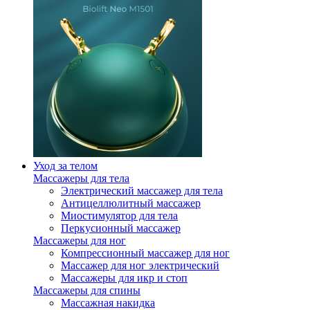
Уход за телом
Массажеры для тела
Электрический массажер для тела
Антицеллюлитный массажер
Миостимулятор для тела
Перкусионный массажер
Массажеры для ног
Компрессионный массажер для ног
Массажер для ног электрический
Массажеры для икр и стоп
Массажеры для спины
Массажная накидка