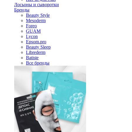
Лосьоны и сыворотки
Бренды
Beauty Style
Mesoderm
Foreo
GUAM
Lycon
Epsom.pro
Beauty Sleep
Librederm
Batiste
Все бренды