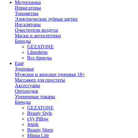
Медтехника
Ирригаторы
Тонометры
Электрические зубные щетки
Ингаляторы
Очистители воздуха
Маски и антисептики
Бренды
GEZATONE
Librederm
Все бренды
Ещё
Здоровье
Мужское и женское здоровье 18+
Массажер для простаты
Аксессуары
Ортопедия
Уцененные товары
Бренды
GEZATONE
Beauty Style
eVy Pillow
Jetpik
Beauty Sleep
Minna Life