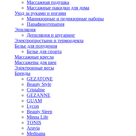
Массажная подушка
Массажные накидки для дома
Уход за руками и ногами
Маникюрные и педикюрные наборы
Парафинотерапия
Эпиляция
Депиляция и шугаринг
Электропростыни и термоодеяла
Белье для похудения
Белье для спорта
Массажные кресла
Массажеры для шеи
Электронные весы
Бренды
GEZATONE
Beauty Style
Cristaline
GEZANNE
GUAM
Lycon
Beauty Sleep
Minna Life
TONIS
Aravia
Medisana