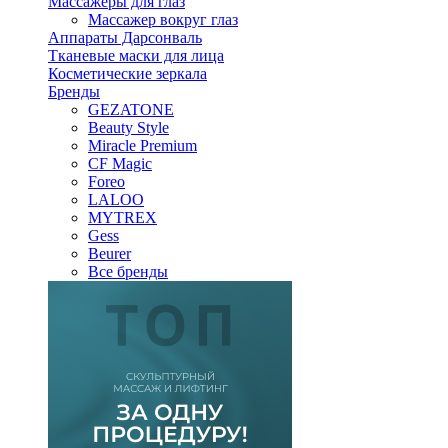
Массажеры для глаз
Массажер вокруг глаз
Аппараты Дарсонваль
Тканевые маски для лица
Косметические зеркала
Бренды
GEZATONE
Beauty Style
Miracle Premium
CF Magic
Foreo
LALOO
MYTREX
Gess
Beurer
Все бренды