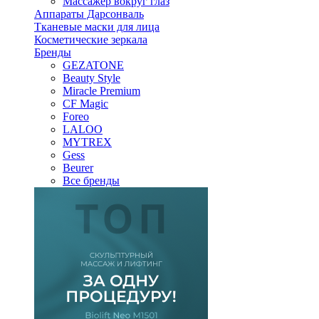
Массажер вокруг глаз
Аппараты Дарсонваль
Тканевые маски для лица
Косметические зеркала
Бренды
GEZATONE
Beauty Style
Miracle Premium
CF Magic
Foreo
LALOO
MYTREX
Gess
Beurer
Все бренды