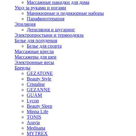
Массажные накидки для дома
Уход за руками и ногами
Маникюрные и педикюрные наборы
Парафинотерапия
Эпиляция
Депиляция и шугаринг
Электропростыни и термоодеяла
Белье для похудения
Белье для спорта
Массажные кресла
Массажеры для шеи
Электронные весы
Бренды
GEZATONE
Beauty Style
Cristaline
GEZANNE
GUAM
Lycon
Beauty Sleep
Minna Life
TONIS
Aravia
Medisana
MYTREX