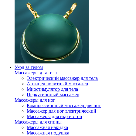
Уход за телом
Массажеры для тела
Электрический массажер для тела
Антицеллюлитный массажер
Миостимулятор для тела
Перкусионный массажер
Массажеры для ног
Компрессионный массажер для ног
Массажер для ног электрический
Массажеры для икр и стоп
Массажеры для спины
Массажная накидка
Массажная подушка