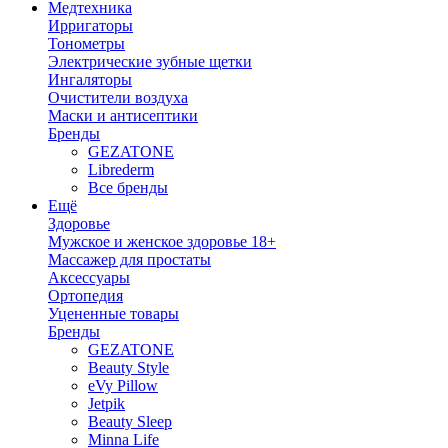
Медтехника
Ирригаторы
Тонометры
Электрические зубные щетки
Ингаляторы
Очистители воздуха
Маски и антисептики
Бренды
GEZATONE
Librederm
Все бренды
Ещё
Здоровье
Мужское и женское здоровье 18+
Массажер для простаты
Аксессуары
Ортопедия
Уцененные товары
Бренды
GEZATONE
Beauty Style
eVy Pillow
Jetpik
Beauty Sleep
Minna Life