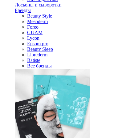
Лосьоны и сыворотки
Бренды
Beauty Style
Mesoderm
Foreo
GUAM
Lycon
Epsom.pro
Beauty Sleep
Librederm
Batiste
Все бренды