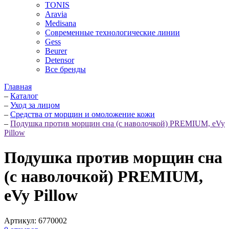
TONIS
Aravia
Medisana
Современные технологические линии
Gess
Beurer
Detensor
Все бренды
Главная
–
Каталог
–
Уход за лицом
–
Средства от морщин и омоложение кожи
–
Подушка против морщин сна (с наволочкой) PREMIUM, eVy
Pillow
Подушка против морщин сна
(с наволочкой) PREMIUM,
eVy Pillow
Артикул:
6770002