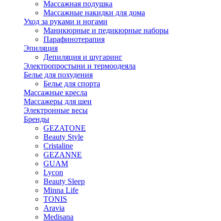
Массажная подушка
Массажные накидки для дома
Уход за руками и ногами
Маникюрные и педикюрные наборы
Парафинотерапия
Эпиляция
Депиляция и шугаринг
Электропростыни и термоодеяла
Белье для похудения
Белье для спорта
Массажные кресла
Массажеры для шеи
Электронные весы
Бренды
GEZATONE
Beauty Style
Cristaline
GEZANNE
GUAM
Lycon
Beauty Sleep
Minna Life
TONIS
Aravia
Medisana