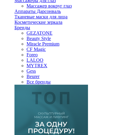
Массажеры для глаз
Массажер вокруг глаз
Аппараты Дарсонваль
Тканевые маски для лица
Косметические зеркала
Бренды
GEZATONE
Beauty Style
Miracle Premium
CF Magic
Foreo
LALOO
MYTREX
Gess
Beurer
Все бренды