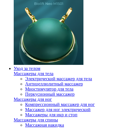
Уход за телом
Массажеры для тела
Электрический массажер для тела
Антицеллюлитный массажер
Миостимулятор для тела
Перкусионный массажер
Массажеры для ног
Компрессионный массажер для ног
Массажер для ног электрический
Массажеры для икр и стоп
Массажеры для спины
Массажная накидка