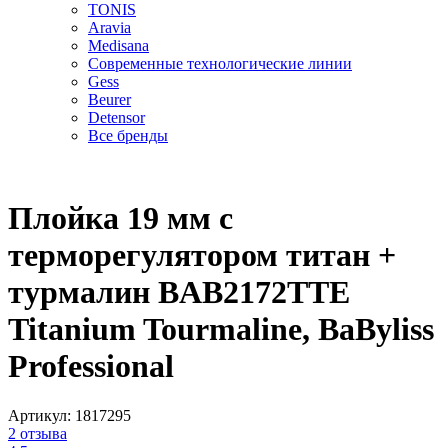
TONIS
Aravia
Medisana
Современные технологические линии
Gess
Beurer
Detensor
Все бренды
Плойка 19 мм с
терморегулятором титан +
турмалин BAB2172TTE
Titanium Tourmaline, BaByliss
Professional
Артикул:
1817295
2
отзыва