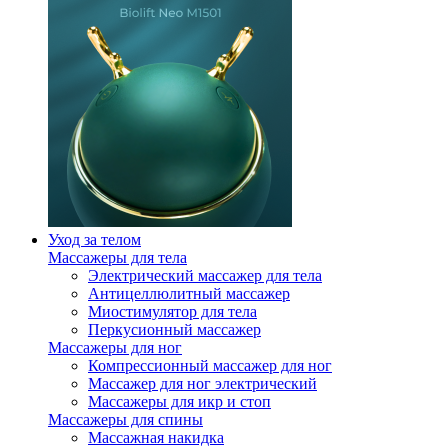
Уход за телом
Массажеры для тела
Электрический массажер для тела
Антицеллюлитный массажер
Миостимулятор для тела
Перкусионный массажер
Массажеры для ног
Компрессионный массажер для ног
Массажер для ног электрический
Массажеры для икр и стоп
Массажеры для спины
Массажная накидка