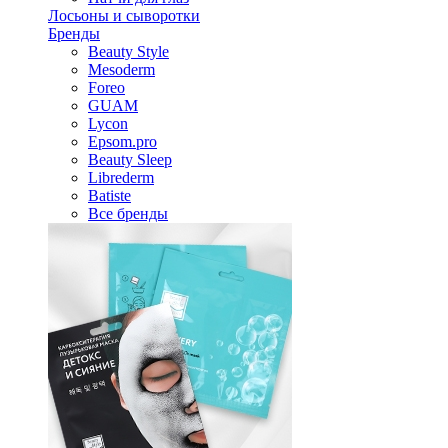
Лосьоны и сыворотки
Бренды
Beauty Style
Mesoderm
Foreo
GUAM
Lycon
Epsom.pro
Beauty Sleep
Librederm
Batiste
Все бренды