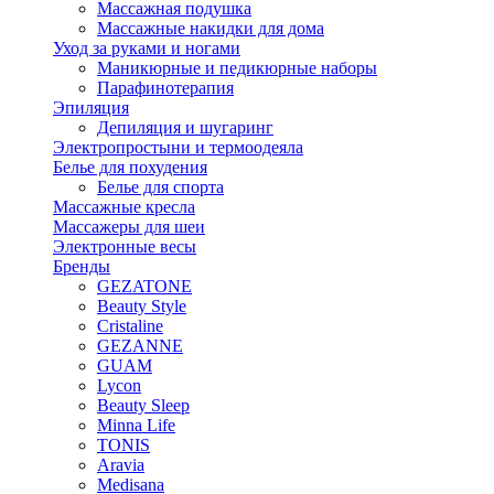
Массажная подушка
Массажные накидки для дома
Уход за руками и ногами
Маникюрные и педикюрные наборы
Парафинотерапия
Эпиляция
Депиляция и шугаринг
Электропростыни и термоодеяла
Белье для похудения
Белье для спорта
Массажные кресла
Массажеры для шеи
Электронные весы
Бренды
GEZATONE
Beauty Style
Cristaline
GEZANNE
GUAM
Lycon
Beauty Sleep
Minna Life
TONIS
Aravia
Medisana