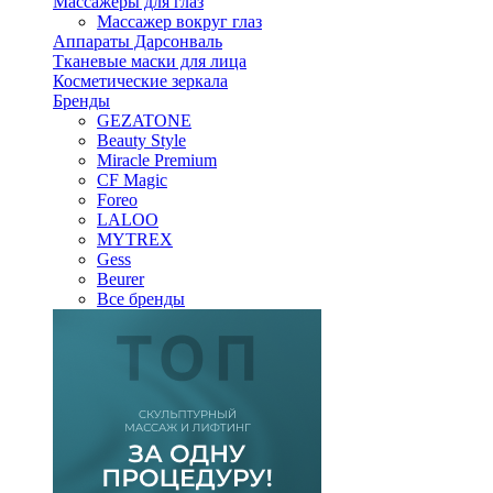
Массажеры для глаз
Массажер вокруг глаз
Аппараты Дарсонваль
Тканевые маски для лица
Косметические зеркала
Бренды
GEZATONE
Beauty Style
Miracle Premium
CF Magic
Foreo
LALOO
MYTREX
Gess
Beurer
Все бренды