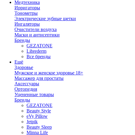
Медтехника
Ирригаторы
Тонометры
Электрические зубные щетки
Ингаляторы
Очистители воздуха
Маски и антисептики
Бренды
GEZATONE
Librederm
Все бренды
Ещё
Здоровье
Мужское и женское здоровье 18+
Массажер для простаты
Аксессуары
Ортопедия
Уцененные товары
Бренды
GEZATONE
Beauty Style
eVy Pillow
Jetpik
Beauty Sleep
Minna Life