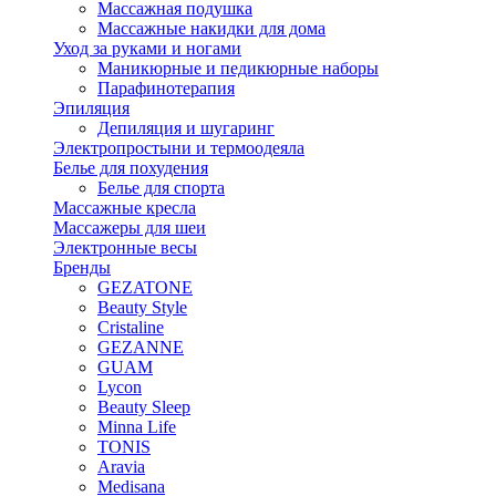
Массажная подушка
Массажные накидки для дома
Уход за руками и ногами
Маникюрные и педикюрные наборы
Парафинотерапия
Эпиляция
Депиляция и шугаринг
Электропростыни и термоодеяла
Белье для похудения
Белье для спорта
Массажные кресла
Массажеры для шеи
Электронные весы
Бренды
GEZATONE
Beauty Style
Cristaline
GEZANNE
GUAM
Lycon
Beauty Sleep
Minna Life
TONIS
Aravia
Medisana