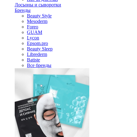
Лосьоны и сыворотки
Бренды
Beauty Style
Mesoderm
Foreo
GUAM
Lycon
Epsom.pro
Beauty Sleep
Librederm
Batiste
Все бренды