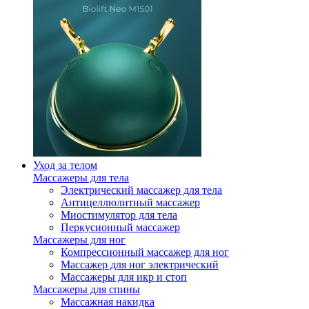
Уход за телом
Массажеры для тела
Электрический массажер для тела
Антицеллюлитный массажер
Миостимулятор для тела
Перкусионный массажер
Массажеры для ног
Компрессионный массажер для ног
Массажер для ног электрический
Массажеры для икр и стоп
Массажеры для спины
Массажная накидка