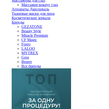
Массажеры для глаз
Массажер вокруг глаз
Аппараты Дарсонваль
Тканевые маски для лица
Косметические зеркала
Бренды
GEZATONE
Beauty Style
Miracle Premium
CF Magic
Foreo
LALOO
MYTREX
Gess
Beurer
Все бренды