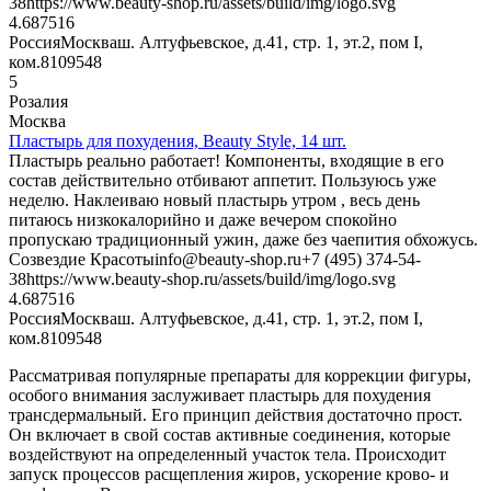
38
https://www.beauty-shop.ru/assets/build/img/logo.svg
4.6875
16
Россия
Москва
ш. Алтуфьевское, д.41, стр. 1, эт.2, пом I,
ком.8
109548
5
Розалия
Москва
Пластырь для похудения, Beauty Style, 14 шт.
Пластырь реально работает! Компоненты, входящие в его
состав действительно отбивают аппетит. Пользуюсь уже
неделю. Наклеиваю новый пластырь утром , весь день
питаюсь низкокалорийно и даже вечером спокойно
пропускаю традиционный ужин, даже без чаепития обхожусь.
Созвездие Красоты
info@beauty-shop.ru
+7 (495) 374-54-
38
https://www.beauty-shop.ru/assets/build/img/logo.svg
4.6875
16
Россия
Москва
ш. Алтуфьевское, д.41, стр. 1, эт.2, пом I,
ком.8
109548
Рассматривая популярные препараты для коррекции фигуры,
особого внимания заслуживает пластырь для похудения
трансдермальный. Его принцип действия достаточно прост.
Он включает в свой состав активные соединения, которые
воздействуют на определенный участок тела. Происходит
запуск процессов расщепления жиров, ускорение крово- и