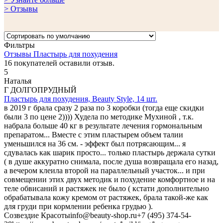
> Отзывы
Фильтры
Отзывы Пластырь для похудения
16
покупателей оставили отзыв.
5
Наталья
Г ДОЛГОПРУДНЫЙ
Пластырь для похудения, Beauty Style, 14 шт.
в 2019 г брала сразу 2 раза по 3 коробки (тогда еще скидки
были 3 по цене 2)))) Худела по методике Мухиной , т.к.
набрала больше 40 кг в результате лечения гормональным
препаратом... Вместе с этим пластырем объем талии
уменьшился на 36 см. - эффект был потрясающим... я
сдувалась как шарик просто... только пластырь держала сутки
( в душе аккуратно снимала, после душа возвращала его назад,
а вечером клеила второй на параллельный участок... и при
совмещении этих двух методик и похудение комфортное и на
теле обвисаний и растяжек не было ( кстати дополнительно
обрабатывала кожу кремом от растяжек, брала такой-же как
для груди при кормлении ребенка грудью ).
Созвездие Красоты
info@beauty-shop.ru
+7 (495) 374-54-