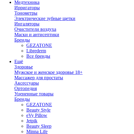
Медтехника
Ирригаторы
Тонометры
Электрические зубные щетки
Ингаляторы
Очистители воздуха
Маски и антисептики
Бренды
GEZATONE
Librederm
Все бренды
Ещё
Здоровье
Мужское и женское здоровье 18+
Массажер для простаты
Аксессуары
Ортопедия
Уцененные товары
Бренды
GEZATONE
Beauty Style
eVy Pillow
Jetpik
Beauty Sleep
Minna Life