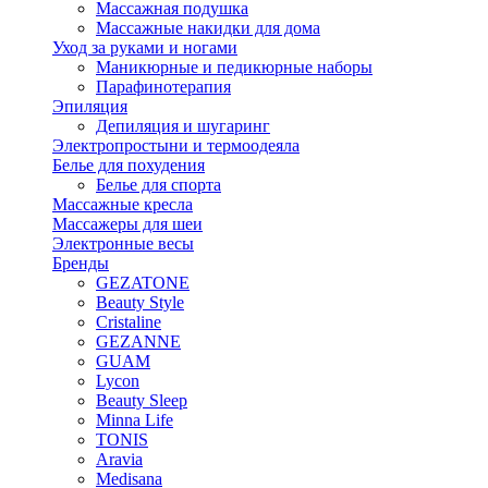
Массажная подушка
Массажные накидки для дома
Уход за руками и ногами
Маникюрные и педикюрные наборы
Парафинотерапия
Эпиляция
Депиляция и шугаринг
Электропростыни и термоодеяла
Белье для похудения
Белье для спорта
Массажные кресла
Массажеры для шеи
Электронные весы
Бренды
GEZATONE
Beauty Style
Cristaline
GEZANNE
GUAM
Lycon
Beauty Sleep
Minna Life
TONIS
Aravia
Medisana