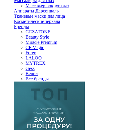
Массажеры для глаз
Массажер вокруг глаз
Аппараты Дарсонваль
Тканевые маски для лица
Косметические зеркала
Бренды
GEZATONE
Beauty Style
Miracle Premium
CF Magic
Foreo
LALOO
MYTREX
Gess
Beurer
Все бренды