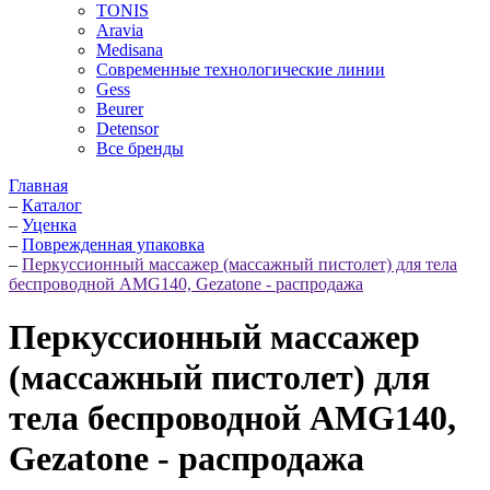
TONIS
Aravia
Medisana
Современные технологические линии
Gess
Beurer
Detensor
Все бренды
Главная
–
Каталог
–
Уценка
–
Поврежденная упаковка
–
Перкуссионный массажер (массажный пистолет) для тела
беспроводной AMG140, Gezatone - распродажа
Перкуссионный массажер
(массажный пистолет) для
тела беспроводной AMG140,
Gezatone - распродажа