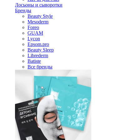
Лосьоны и сыворотки
Бренды
Beauty Style
Mesoderm
Foreo
GUAM
Lycon
Epsom.pro
Beauty Sleep
Librederm
Batiste
Все бренды