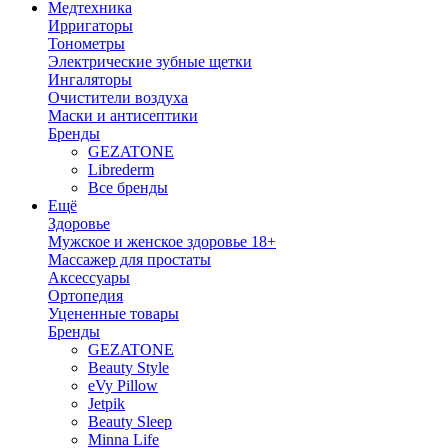
Медтехника
Ирригаторы
Тонометры
Электрические зубные щетки
Ингаляторы
Очистители воздуха
Маски и антисептики
Бренды
GEZATONE
Librederm
Все бренды
Ещё
Здоровье
Мужское и женское здоровье 18+
Массажер для простаты
Аксессуары
Ортопедия
Уцененные товары
Бренды
GEZATONE
Beauty Style
eVy Pillow
Jetpik
Beauty Sleep
Minna Life