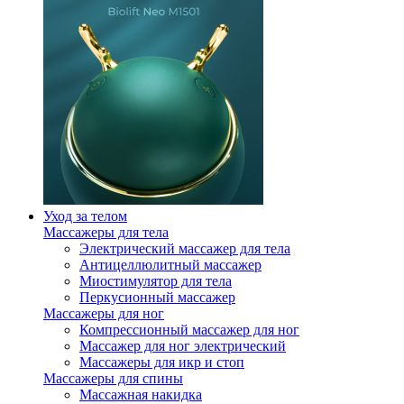
Уход за телом
Массажеры для тела
Электрический массажер для тела
Антицеллюлитный массажер
Миостимулятор для тела
Перкусионный массажер
Массажеры для ног
Компрессионный массажер для ног
Массажер для ног электрический
Массажеры для икр и стоп
Массажеры для спины
Массажная накидка