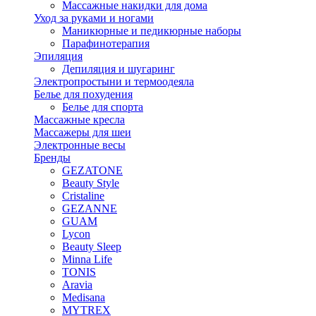
Массажные накидки для дома
Уход за руками и ногами
Маникюрные и педикюрные наборы
Парафинотерапия
Эпиляция
Депиляция и шугаринг
Электропростыни и термоодеяла
Белье для похудения
Белье для спорта
Массажные кресла
Массажеры для шеи
Электронные весы
Бренды
GEZATONE
Beauty Style
Cristaline
GEZANNE
GUAM
Lycon
Beauty Sleep
Minna Life
TONIS
Aravia
Medisana
MYTREX