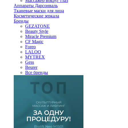
Массажер вокруг глаз
Аппараты Дарсонваль
Тканевые маски для лица
Косметические зеркала
Бренды
GEZATONE
Beauty Style
Miracle Premium
CF Magic
Foreo
LALOO
MYTREX
Gess
Beurer
Все бренды