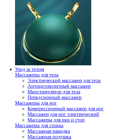
Уход за телом
Массажеры для тела
Электрический массажер для тела
Антицеллюлитный массажер
Миостимулятор для тела
Перкусионный массажер
Массажеры для ног
Компрессионный массажер для ног
Массажер для ног электрический
Массажеры для икр и стоп
Массажеры для спины
Массажная накидка
Массажная подушка