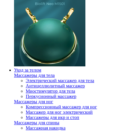
Уход за телом
Массажеры для тела
Электрический массажер для тела
Антицеллюлитный массажер
Миостимулятор для тела
Перкусионный массажер
Массажеры для ног
Компрессионный массажер для ног
Массажер для ног электрический
Массажеры для икр и стоп
Массажеры для спины
Массажная накидка