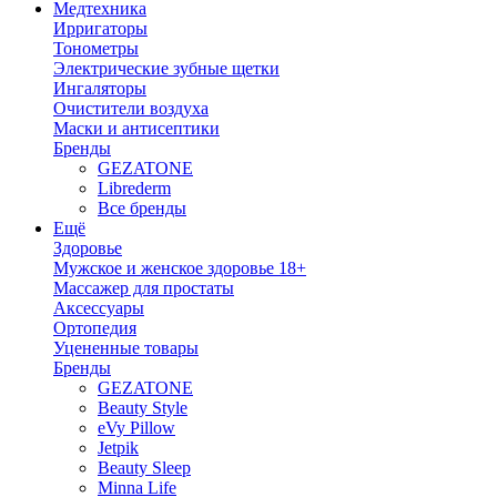
Медтехника
Ирригаторы
Тонометры
Электрические зубные щетки
Ингаляторы
Очистители воздуха
Маски и антисептики
Бренды
GEZATONE
Librederm
Все бренды
Ещё
Здоровье
Мужское и женское здоровье 18+
Массажер для простаты
Аксессуары
Ортопедия
Уцененные товары
Бренды
GEZATONE
Beauty Style
eVy Pillow
Jetpik
Beauty Sleep
Minna Life