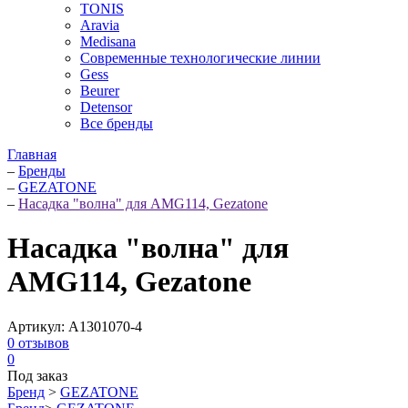
TONIS
Aravia
Medisana
Современные технологические линии
Gess
Beurer
Detensor
Все бренды
Главная
–
Бренды
–
GEZATONE
–
Насадка "волна" для AMG114, Gezatone
Насадка "волна" для
AMG114, Gezatone
Артикул:
A1301070-4
0
отзывов
0
Под заказ
Бренд
>
GEZATONE