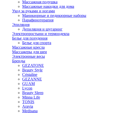
Массажная подушка
Массажные накидки для дома
Уход за руками и ногами
Маникюрные и педикюрные наборы
Парафинотерапия
Эпиляция
Депиляция и шугаринг
Электропростыни и термоодеяла
Белье для похудения
Белье для спорта
Массажные кресла
Массажеры для шеи
Электронные весы
Бренды
GEZATONE
Beauty Style
Cristaline
GEZANNE
GUAM
Lycon
Beauty Sleep
Minna Life
TONIS
Aravia
Medisana