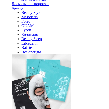
Лосьоны и сыворотки
Бренды
Beauty Style
Mesoderm
Foreo
GUAM
Lycon
Epsom.pro
Beauty Sleep
Librederm
Batiste
Все бренды