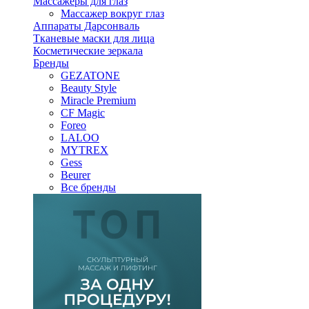
Массажеры для глаз
Массажер вокруг глаз
Аппараты Дарсонваль
Тканевые маски для лица
Косметические зеркала
Бренды
GEZATONE
Beauty Style
Miracle Premium
CF Magic
Foreo
LALOO
MYTREX
Gess
Beurer
Все бренды