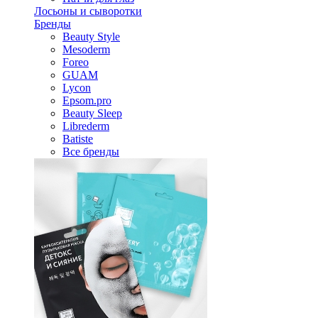
Лосьоны и сыворотки
Бренды
Beauty Style
Mesoderm
Foreo
GUAM
Lycon
Epsom.pro
Beauty Sleep
Librederm
Batiste
Все бренды