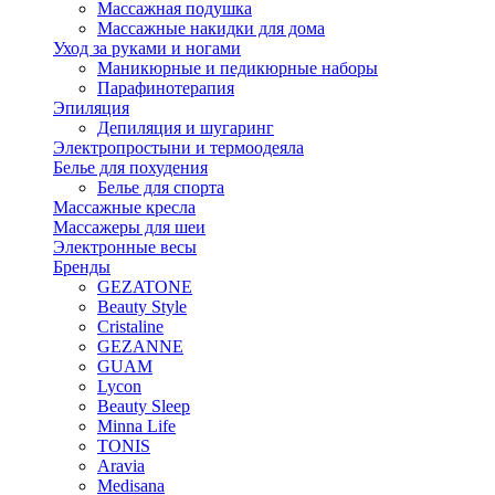
Массажная подушка
Массажные накидки для дома
Уход за руками и ногами
Маникюрные и педикюрные наборы
Парафинотерапия
Эпиляция
Депиляция и шугаринг
Электропростыни и термоодеяла
Белье для похудения
Белье для спорта
Массажные кресла
Массажеры для шеи
Электронные весы
Бренды
GEZATONE
Beauty Style
Cristaline
GEZANNE
GUAM
Lycon
Beauty Sleep
Minna Life
TONIS
Aravia
Medisana