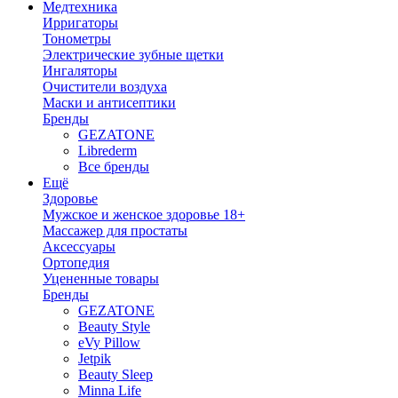
Медтехника
Ирригаторы
Тонометры
Электрические зубные щетки
Ингаляторы
Очистители воздуха
Маски и антисептики
Бренды
GEZATONE
Librederm
Все бренды
Ещё
Здоровье
Мужское и женское здоровье 18+
Массажер для простаты
Аксессуары
Ортопедия
Уцененные товары
Бренды
GEZATONE
Beauty Style
eVy Pillow
Jetpik
Beauty Sleep
Minna Life