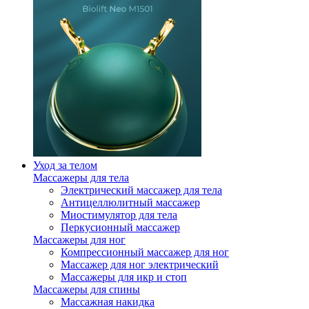
Уход за телом
Массажеры для тела
Электрический массажер для тела
Антицеллюлитный массажер
Миостимулятор для тела
Перкусионный массажер
Массажеры для ног
Компрессионный массажер для ног
Массажер для ног электрический
Массажеры для икр и стоп
Массажеры для спины
Массажная накидка