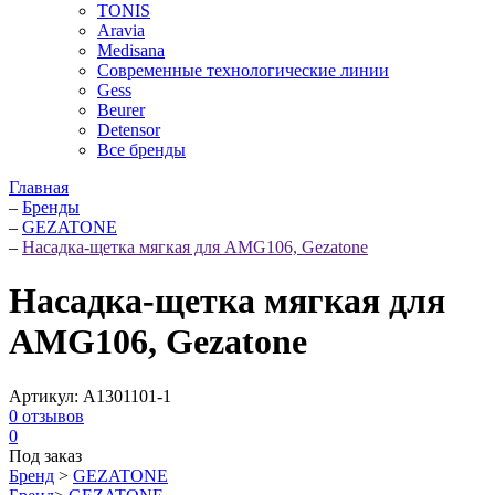
TONIS
Aravia
Medisana
Современные технологические линии
Gess
Beurer
Detensor
Все бренды
Главная
–
Бренды
–
GEZATONE
–
Насадка-щетка мягкая для AMG106, Gezatone
Насадка-щетка мягкая для
AMG106, Gezatone
Артикул:
A1301101-1
0
отзывов
0
Под заказ
Бренд
>
GEZATONE