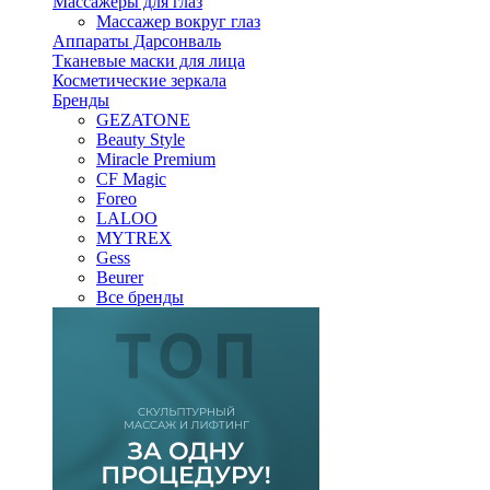
Массажеры для глаз
Массажер вокруг глаз
Аппараты Дарсонваль
Тканевые маски для лица
Косметические зеркала
Бренды
GEZATONE
Beauty Style
Miracle Premium
CF Magic
Foreo
LALOO
MYTREX
Gess
Beurer
Все бренды