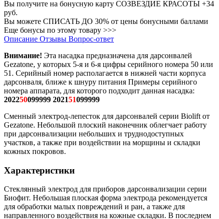
Вы получите на бонусную карту СОЗВЕЗДИЕ КРАСОТЫ
+34
руб.
Вы можете
СПИСАТЬ ДО 30%
от цены бонусными баллами
Еще бонусы по этому товару >>>
Описание
Отзывы
Вопрос-ответ
Внимание!
Эта насадка предназначена для дарсонвалей
Gezatone, у которых 5-я и 6-я цифры серийного номера 50 или
51. Серийный номер располагается в нижней части корпуса
дарсонваля, ближе к шнуру питания Примеры серийного
номера аппарата, для которого подходит данная насадка:
2022
50
099999 2021
51
099999
Сменный электрод-лепесток для дарсонвалей серии Biolift от
Gezatone. Небольшой плоский наконечник облегчает работу
при дарсонвализации небольших и труднодоступных
участков, а также при воздействии на морщины и складки
кожных покровов.
Характеристики
Стеклянный электрод для приборов дарсонвализации серии
Биофит. Небольшая плоская форма электрода рекомендуется
для обработки малых повреждений и ран, а также для
направленного воздействия на кожные складки. В последнем