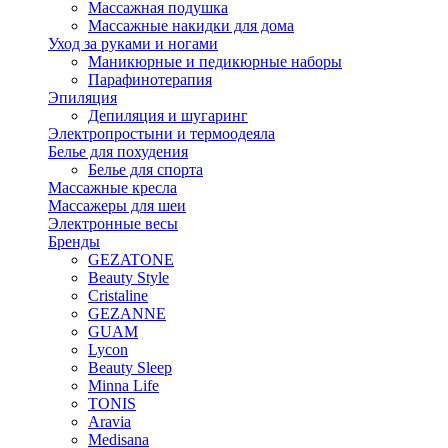
Массажная подушка
Массажные накидки для дома
Уход за руками и ногами
Маникюрные и педикюрные наборы
Парафинотерапия
Эпиляция
Депиляция и шугаринг
Электропростыни и термоодеяла
Белье для похудения
Белье для спорта
Массажные кресла
Массажеры для шеи
Электронные весы
Бренды
GEZATONE
Beauty Style
Cristaline
GEZANNE
GUAM
Lycon
Beauty Sleep
Minna Life
TONIS
Aravia
Medisana