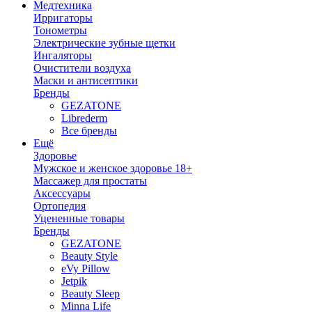
Медтехника
Ирригаторы
Тонометры
Электрические зубные щетки
Ингаляторы
Очистители воздуха
Маски и антисептики
Бренды
GEZATONE
Librederm
Все бренды
Ещё
Здоровье
Мужское и женское здоровье 18+
Массажер для простаты
Аксессуары
Ортопедия
Уцененные товары
Бренды
GEZATONE
Beauty Style
eVy Pillow
Jetpik
Beauty Sleep
Minna Life