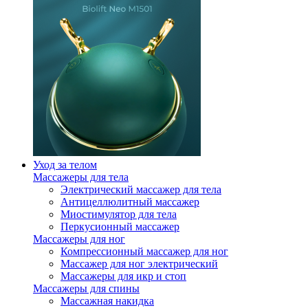
Уход за телом
Массажеры для тела
Электрический массажер для тела
Антицеллюлитный массажер
Миостимулятор для тела
Перкусионный массажер
Массажеры для ног
Компрессионный массажер для ног
Массажер для ног электрический
Массажеры для икр и стоп
Массажеры для спины
Массажная накидка