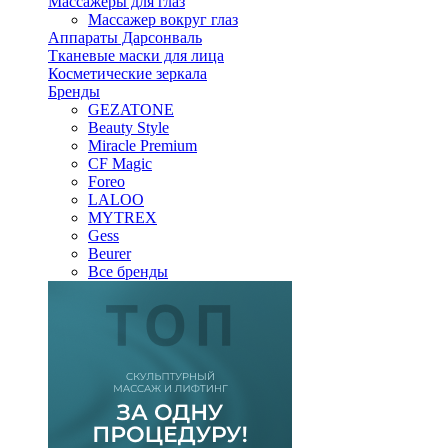
Массажеры для глаз
Массажер вокруг глаз
Аппараты Дарсонваль
Тканевые маски для лица
Косметические зеркала
Бренды
GEZATONE
Beauty Style
Miracle Premium
CF Magic
Foreo
LALOO
MYTREX
Gess
Beurer
Все бренды