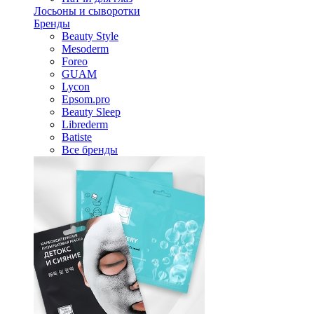
Лосьоны и сыворотки
Бренды
Beauty Style
Mesoderm
Foreo
GUAM
Lycon
Epsom.pro
Beauty Sleep
Librederm
Batiste
Все бренды