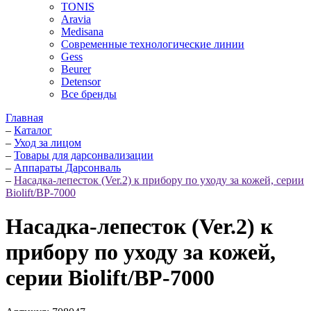
TONIS
Aravia
Medisana
Современные технологические линии
Gess
Beurer
Detensor
Все бренды
Главная
–
Каталог
–
Уход за лицом
–
Товары для дарсонвализации
–
Аппараты Дарсонваль
–
Насадка-лепесток (Ver.2) к прибору по уходу за кожей, серии
Biolift/BP-7000
Насадка-лепесток (Ver.2) к
прибору по уходу за кожей,
серии Biolift/BP-7000