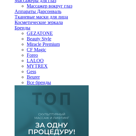
Массажеры для глаз
Массажер вокруг глаз
Аппараты Дарсонваль
Тканевые маски для лица
Косметические зеркала
Бренды
GEZATONE
Beauty Style
Miracle Premium
CF Magic
Foreo
LALOO
MYTREX
Gess
Beurer
Все бренды