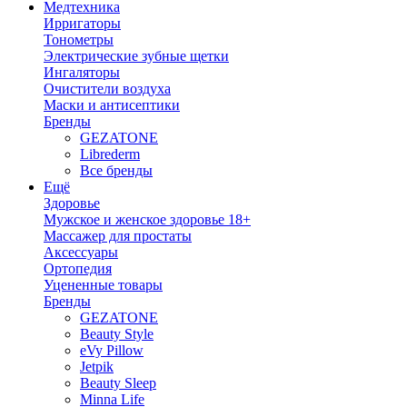
Медтехника
Ирригаторы
Тонометры
Электрические зубные щетки
Ингаляторы
Очистители воздуха
Маски и антисептики
Бренды
GEZATONE
Librederm
Все бренды
Ещё
Здоровье
Мужское и женское здоровье 18+
Массажер для простаты
Аксессуары
Ортопедия
Уцененные товары
Бренды
GEZATONE
Beauty Style
eVy Pillow
Jetpik
Beauty Sleep
Minna Life