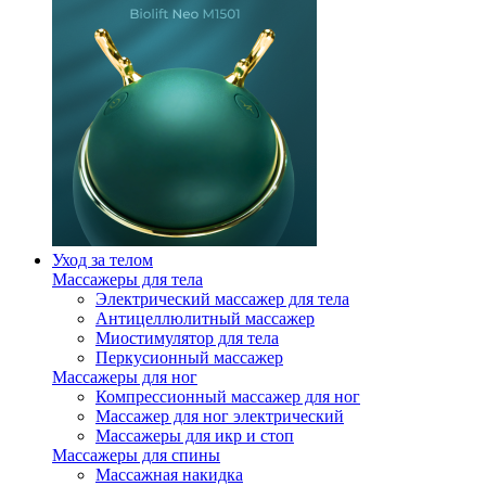
Уход за телом
Массажеры для тела
Электрический массажер для тела
Антицеллюлитный массажер
Миостимулятор для тела
Перкусионный массажер
Массажеры для ног
Компрессионный массажер для ног
Массажер для ног электрический
Массажеры для икр и стоп
Массажеры для спины
Массажная накидка