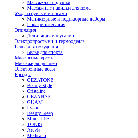
Массажная подушка
Массажные накидки для дома
Уход за руками и ногами
Маникюрные и педикюрные наборы
Парафинотерапия
Эпиляция
Депиляция и шугаринг
Электропростыни и термоодеяла
Белье для похудения
Белье для спорта
Массажные кресла
Массажеры для шеи
Электронные весы
Бренды
GEZATONE
Beauty Style
Cristaline
GEZANNE
GUAM
Lycon
Beauty Sleep
Minna Life
TONIS
Aravia
Medisana