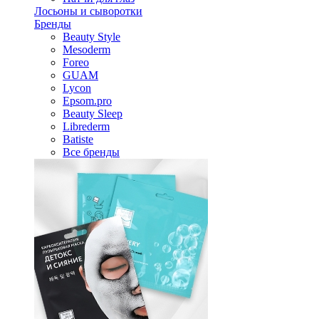
Лосьоны и сыворотки
Бренды
Beauty Style
Mesoderm
Foreo
GUAM
Lycon
Epsom.pro
Beauty Sleep
Librederm
Batiste
Все бренды