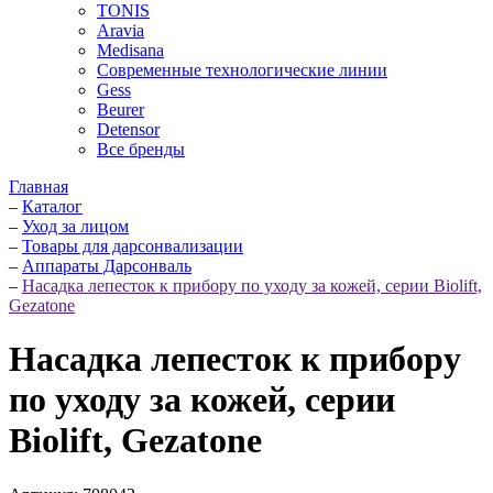
TONIS
Aravia
Medisana
Современные технологические линии
Gess
Beurer
Detensor
Все бренды
Главная
–
Каталог
–
Уход за лицом
–
Товары для дарсонвализации
–
Аппараты Дарсонваль
–
Насадка лепесток к прибору по уходу за кожей, серии Biolift,
Gezatone
Насадка лепесток к прибору
по уходу за кожей, серии
Biolift, Gezatone