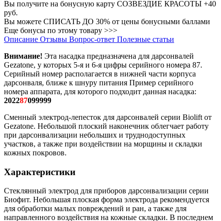
Вы получите на бонусную карту СОЗВЕЗДИЕ КРАСОТЫ
+40
руб.
Вы можете
СПИСАТЬ ДО 30%
от цены бонусными баллами
Еще бонусы по этому товару >>>
Описание
Отзывы
Вопрос-ответ
Полезные статьи
Внимание!
Эта насадка предназначена для дарсонвалей
Gezatone, у которых 5-я и 6-я цифры серийного номера 87.
Серийный номер располагается в нижней части корпуса
дарсонваля, ближе к шнуру питания Пример серийного
номера аппарата, для которого подходит данная насадка:
2022
87
099999
Сменный электрод-лепесток для дарсонвалей серии Biolift от
Gezatone. Небольшой плоский наконечник облегчает работу
при дарсонвализации небольших и труднодоступных
участков, а также при воздействии на морщины и складки
кожных покровов.
Характеристики
Стеклянный электрод для приборов дарсонвализации серии
Биофит. Небольшая плоская форма электрода рекомендуется
для обработки малых повреждений и ран, а также для
направленного воздействия на кожные складки. В последнем