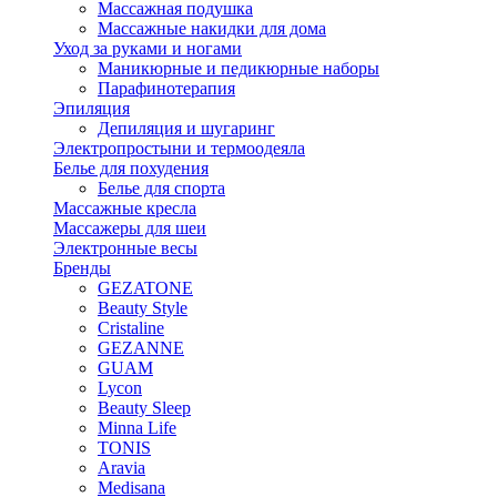
Массажная подушка
Массажные накидки для дома
Уход за руками и ногами
Маникюрные и педикюрные наборы
Парафинотерапия
Эпиляция
Депиляция и шугаринг
Электропростыни и термоодеяла
Белье для похудения
Белье для спорта
Массажные кресла
Массажеры для шеи
Электронные весы
Бренды
GEZATONE
Beauty Style
Cristaline
GEZANNE
GUAM
Lycon
Beauty Sleep
Minna Life
TONIS
Aravia
Medisana