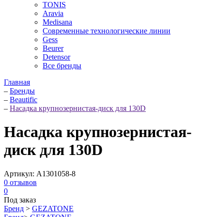
TONIS
Aravia
Medisana
Современные технологические линии
Gess
Beurer
Detensor
Все бренды
Главная
–
Бренды
–
Beautific
–
Насадка крупнозернистая-диск для 130D
Насадка крупнозернистая-
диск для 130D
Артикул:
A1301058-8
0
отзывов
0
Под заказ
Бренд
>
GEZATONE