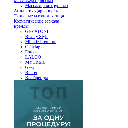
Массажеры для глаз
Массажер вокруг глаз
Аппараты Дарсонваль
Тканевые маски для лица
Косметические зеркала
Бренды
GEZATONE
Beauty Style
Miracle Premium
CF Magic
Foreo
LALOO
MYTREX
Gess
Beurer
Все бренды