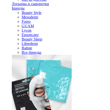
Лосьоны и сыворотки
Бренды
Beauty Style
Mesoderm
Foreo
GUAM
Lycon
Epsom.pro
Beauty Sleep
Librederm
Batiste
Все бренды