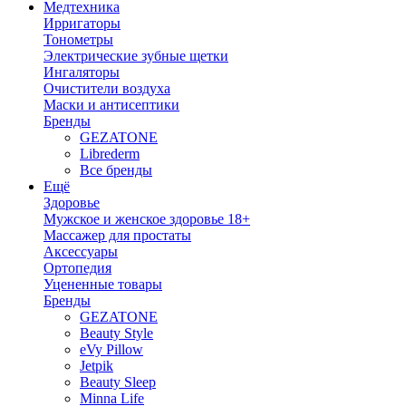
Медтехника
Ирригаторы
Тонометры
Электрические зубные щетки
Ингаляторы
Очистители воздуха
Маски и антисептики
Бренды
GEZATONE
Librederm
Все бренды
Ещё
Здоровье
Мужское и женское здоровье 18+
Массажер для простаты
Аксессуары
Ортопедия
Уцененные товары
Бренды
GEZATONE
Beauty Style
eVy Pillow
Jetpik
Beauty Sleep
Minna Life