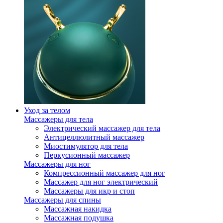
Уход за телом
Массажеры для тела
Электрический массажер для тела
Антицеллюлитный массажер
Миостимулятор для тела
Перкусионный массажер
Массажеры для ног
Компрессионный массажер для ног
Массажер для ног электрический
Массажеры для икр и стоп
Массажеры для спины
Массажная накидка
Массажная подушка