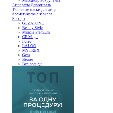
Массажер вокруг глаз
Аппараты Дарсонваль
Тканевые маски для лица
Косметические зеркала
Бренды
GEZATONE
Beauty Style
Miracle Premium
CF Magic
Foreo
LALOO
MYTREX
Gess
Beurer
Все бренды