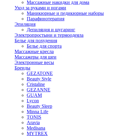
Массажные накидки для дома
Уход за руками и ногами
Маникюрные и педикюрные наборы
Парафинотерапия
Эпиляция
Депиляция и шугаринг
Электропростыни и термоодеяла
Белье для похудения
Белье для спорта
Массажные кресла
Массажеры для шеи
Электронные весы
Бренды
GEZATONE
Beauty Style
Cristaline
GEZANNE
GUAM
Lycon
Beauty Sleep
Minna Life
TONIS
Aravia
Medisana
MYTREX