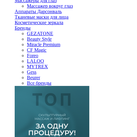
Массажеры для глаз
Массажер вокруг глаз
Аппараты Дарсонваль
Тканевые маски для лица
Косметические зеркала
Бренды
GEZATONE
Beauty Style
Miracle Premium
CF Magic
Foreo
LALOO
MYTREX
Gess
Beurer
Все бренды