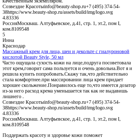
качественным экземпляром.
Созвездие Красоты
info@beauty-shop.ru
+7 (495) 374-54-
38
https://www.beauty-shop.ru/assets/build/img/logo.svg
4.8333
6
Россия
Москва
ш. Алтуфьевское, д.41, стр. 1, эт.2, пом I,
ком.8
109548
5
Инна
Краснодар
Массажный крем для лица, шеи и декольте с гиалуроновой
кислотой Beauty Style, 50 мл
Часто ощущала сухость кожи на лице,подруга посоветовала
этот крем,говорит сама пользуется и очень довольна.Вот я и
решила купить попробовать.Скажу так,что действительно
стала комфортнее.при массировании лица крем придает
хорошее скольжение.Понравилось еще то,что имеется дозатор
из-за него расход крема уменьшается так как не выдавишь
лишнего .
Созвездие Красоты
info@beauty-shop.ru
+7 (495) 374-54-
38
https://www.beauty-shop.ru/assets/build/img/logo.svg
4.8333
6
Россия
Москва
ш. Алтуфьевское, д.41, стр. 1, эт.2, пом I,
ком.8
109548
Поддержать красоту и здоровье кожи поможет