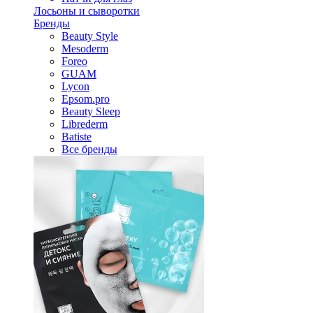
Лосьоны и сыворотки
Бренды
Beauty Style
Mesoderm
Foreo
GUAM
Lycon
Epsom.pro
Beauty Sleep
Librederm
Batiste
Все бренды