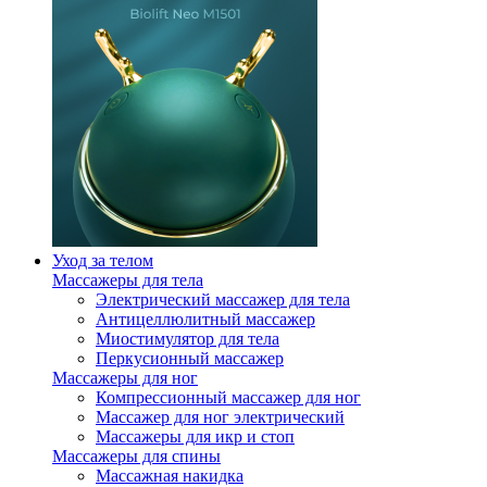
Уход за телом
Массажеры для тела
Электрический массажер для тела
Антицеллюлитный массажер
Миостимулятор для тела
Перкусионный массажер
Массажеры для ног
Компрессионный массажер для ног
Массажер для ног электрический
Массажеры для икр и стоп
Массажеры для спины
Массажная накидка