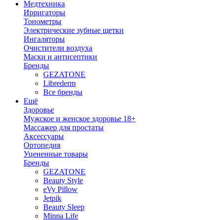
Медтехника
Ирригаторы
Тонометры
Электрические зубные щетки
Ингаляторы
Очистители воздуха
Маски и антисептики
Бренды
GEZATONE
Librederm
Все бренды
Ещё
Здоровье
Мужское и женское здоровье 18+
Массажер для простаты
Аксессуары
Ортопедия
Уцененные товары
Бренды
GEZATONE
Beauty Style
eVy Pillow
Jetpik
Beauty Sleep
Minna Life