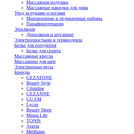
Массажная подушка
Массажные накидки для дома
Уход за руками и ногами
Маникюрные и педикюрные наборы
Парафинотерапия
Эпиляция
Депиляция и шугаринг
Электропростыни и термоодеяла
Белье для похудения
Белье для спорта
Массажные кресла
Массажеры для шеи
Электронные весы
Бренды
GEZATONE
Beauty Style
Cristaline
GEZANNE
GUAM
Lycon
Beauty Sleep
Minna Life
TONIS
Aravia
Medisana