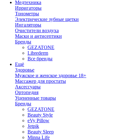
Медтехника
Ирригаторы
Тонометры
Электрические зубные щетки
Ингаляторы
Очистители воздуха
Маски и антисептики
Бренды
GEZATONE
Librederm
Все бренды
Ещё
Здоровье
Мужское и женское здоровье 18+
Массажер для простаты
Аксессуары
Ортопедия
Уцененные товары
Бренды
GEZATONE
Beauty Style
eVy Pillow
Jetpik
Beauty Sleep
Minna Life