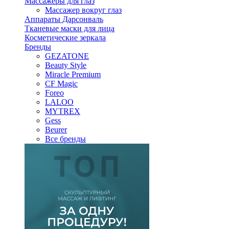
Массажеры для глаз
Массажер вокруг глаз
Аппараты Дарсонваль
Тканевые маски для лица
Косметические зеркала
Бренды
GEZATONE
Beauty Style
Miracle Premium
CF Magic
Foreo
LALOO
MYTREX
Gess
Beurer
Все бренды