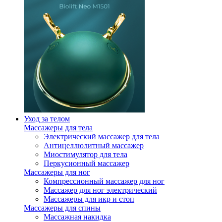
Уход за телом
Массажеры для тела
Электрический массажер для тела
Антицеллюлитный массажер
Миостимулятор для тела
Перкусионный массажер
Массажеры для ног
Компрессионный массажер для ног
Массажер для ног электрический
Массажеры для икр и стоп
Массажеры для спины
Массажная накидка