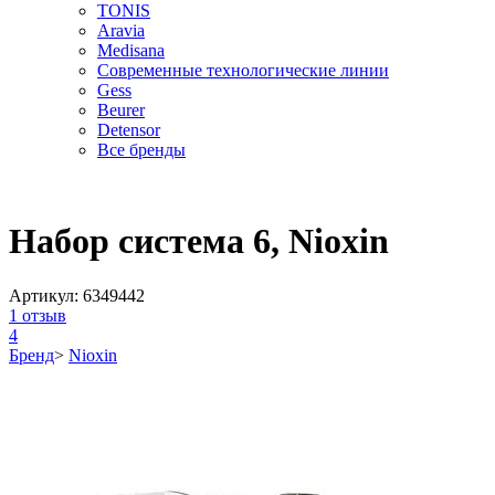
TONIS
Aravia
Medisana
Современные технологические линии
Gess
Beurer
Detensor
Все бренды
Набор система 6, Nioxin
Артикул:
6349442
1
отзыв
4
Бренд
>
Nioxin