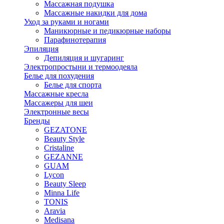
Массажная подушка
Массажные накидки для дома
Уход за руками и ногами
Маникюрные и педикюрные наборы
Парафинотерапия
Эпиляция
Депиляция и шугаринг
Электропростыни и термоодеяла
Белье для похудения
Белье для спорта
Массажные кресла
Массажеры для шеи
Электронные весы
Бренды
GEZATONE
Beauty Style
Cristaline
GEZANNE
GUAM
Lycon
Beauty Sleep
Minna Life
TONIS
Aravia
Medisana