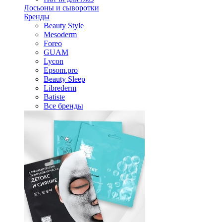
Лосьоны и сыворотки
Бренды
Beauty Style
Mesoderm
Foreo
GUAM
Lycon
Epsom.pro
Beauty Sleep
Librederm
Batiste
Все бренды