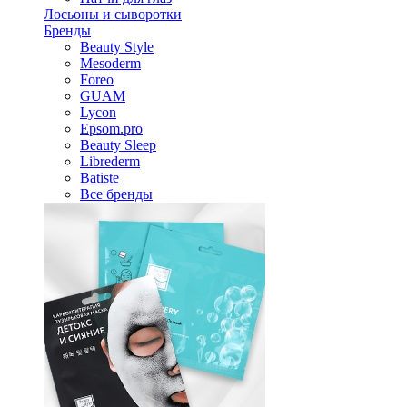
Лосьоны и сыворотки
Бренды
Beauty Style
Mesoderm
Foreo
GUAM
Lycon
Epsom.pro
Beauty Sleep
Librederm
Batiste
Все бренды