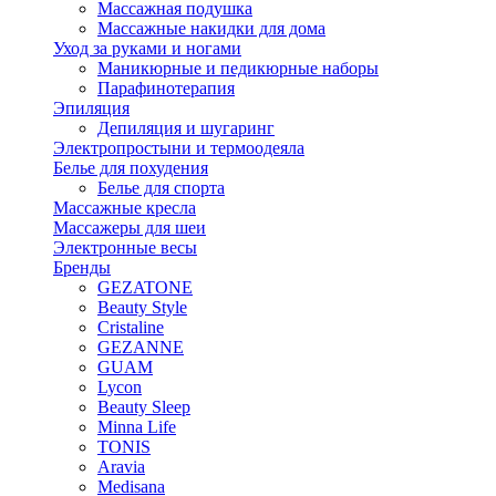
Массажная подушка
Массажные накидки для дома
Уход за руками и ногами
Маникюрные и педикюрные наборы
Парафинотерапия
Эпиляция
Депиляция и шугаринг
Электропростыни и термоодеяла
Белье для похудения
Белье для спорта
Массажные кресла
Массажеры для шеи
Электронные весы
Бренды
GEZATONE
Beauty Style
Cristaline
GEZANNE
GUAM
Lycon
Beauty Sleep
Minna Life
TONIS
Aravia
Medisana