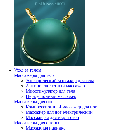
Уход за телом
Массажеры для тела
Электрический массажер для тела
Антицеллюлитный массажер
Миостимулятор для тела
Перкусионный массажер
Массажеры для ног
Компрессионный массажер для ног
Массажер для ног электрический
Массажеры для икр и стоп
Массажеры для спины
Массажная накидка