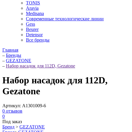
TONIS
Aravia
Medisana
Современные технологические линии
Gess
Beurer
Detensor
Все бренды
Главная
–
Бренды
–
GEZATONE
–
Набор насадок для 112D, Gezatone
Набор насадок для 112D,
Gezatone
Артикул:
A1301009-6
0
отзывов
0
Под заказ
Бренд
>
GEZATONE