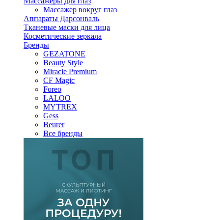
Массажеры для глаз
Массажер вокруг глаз
Аппараты Дарсонваль
Тканевые маски для лица
Косметические зеркала
Бренды
GEZATONE
Beauty Style
Miracle Premium
CF Magic
Foreo
LALOO
MYTREX
Gess
Beurer
Все бренды