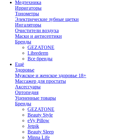
Медтехника
Ирригаторы
Тонометры
Электрические зубные щетки
Ингаляторы
Очистители воздуха
Маски и антисептики
Бренды
GEZATONE
Librederm
Все бренды
Ещё
Здоровье
Мужское и женское здоровье 18+
Массажер для простаты
Аксессуары
Ортопедия
Уцененные товары
Бренды
GEZATONE
Beauty Style
eVy Pillow
Jetpik
Beauty Sleep
Minna Life