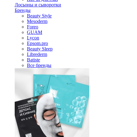
Лосьоны и сыворотки
Бренды
Beauty Style
Mesoderm
Foreo
GUAM
Lycon
Epsom.pro
Beauty Sleep
Librederm
Batiste
Все бренды