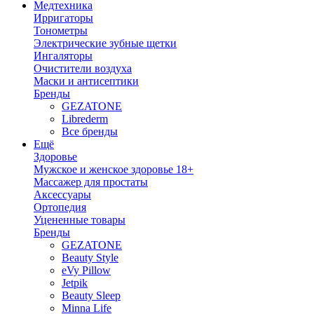
Медтехника
Ирригаторы
Тонометры
Электрические зубные щетки
Ингаляторы
Очистители воздуха
Маски и антисептики
Бренды
GEZATONE
Librederm
Все бренды
Ещё
Здоровье
Мужское и женское здоровье 18+
Массажер для простаты
Аксессуары
Ортопедия
Уцененные товары
Бренды
GEZATONE
Beauty Style
eVy Pillow
Jetpik
Beauty Sleep
Minna Life