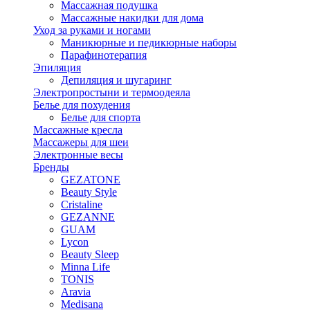
Массажная подушка
Массажные накидки для дома
Уход за руками и ногами
Маникюрные и педикюрные наборы
Парафинотерапия
Эпиляция
Депиляция и шугаринг
Электропростыни и термоодеяла
Белье для похудения
Белье для спорта
Массажные кресла
Массажеры для шеи
Электронные весы
Бренды
GEZATONE
Beauty Style
Cristaline
GEZANNE
GUAM
Lycon
Beauty Sleep
Minna Life
TONIS
Aravia
Medisana