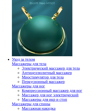
Уход за телом
Массажеры для тела
Электрический массажер для тела
Антицеллюлитный массажер
Миостимулятор для тела
Перкусионный массажер
Массажеры для ног
Компрессионный массажер для ног
Массажер для ног электрический
Массажеры для икр и стоп
Массажеры для спины
Массажная накидка