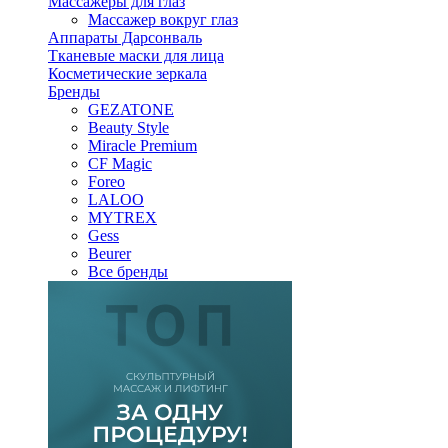
Массажеры для глаз
Массажер вокруг глаз
Аппараты Дарсонваль
Тканевые маски для лица
Косметические зеркала
Бренды
GEZATONE
Beauty Style
Miracle Premium
CF Magic
Foreo
LALOO
MYTREX
Gess
Beurer
Все бренды