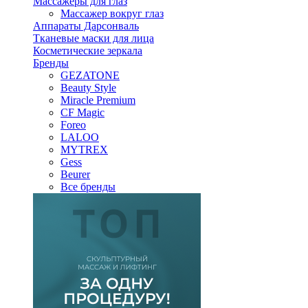
Массажеры для глаз
Массажер вокруг глаз
Аппараты Дарсонваль
Тканевые маски для лица
Косметические зеркала
Бренды
GEZATONE
Beauty Style
Miracle Premium
CF Magic
Foreo
LALOO
MYTREX
Gess
Beurer
Все бренды