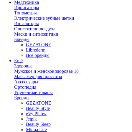
Медтехника
Ирригаторы
Тонометры
Электрические зубные щетки
Ингаляторы
Очистители воздуха
Маски и антисептики
Бренды
GEZATONE
Librederm
Все бренды
Ещё
Здоровье
Мужское и женское здоровье 18+
Массажер для простаты
Аксессуары
Ортопедия
Уцененные товары
Бренды
GEZATONE
Beauty Style
eVy Pillow
Jetpik
Beauty Sleep
Minna Life