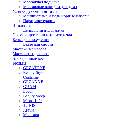
Массажная подушка
Массажные накидки для дома
Уход за руками и ногами
Маникюрные и педикюрные наборы
Парафинотерапия
Эпиляция
Депиляция и шугаринг
Электропростыни и термоодеяла
Белье для похудения
Белье для спорта
Массажные кресла
Массажеры для шеи
Электронные весы
Бренды
GEZATONE
Beauty Style
Cristaline
GEZANNE
GUAM
Lycon
Beauty Sleep
Minna Life
TONIS
Aravia
Medisana