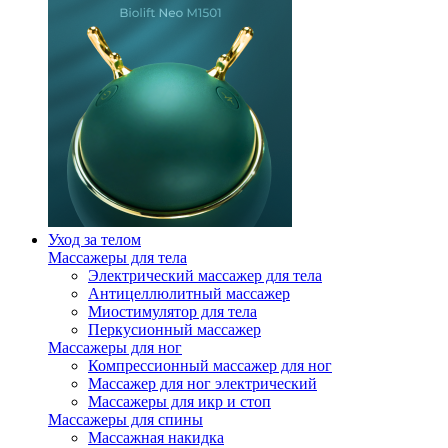
Уход за телом
Массажеры для тела
Электрический массажер для тела
Антицеллюлитный массажер
Миостимулятор для тела
Перкусионный массажер
Массажеры для ног
Компрессионный массажер для ног
Массажер для ног электрический
Массажеры для икр и стоп
Массажеры для спины
Массажная накидка