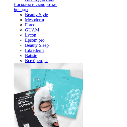
Лосьоны и сыворотки
Бренды
Beauty Style
Mesoderm
Foreo
GUAM
Lycon
Epsom.pro
Beauty Sleep
Librederm
Batiste
Все бренды