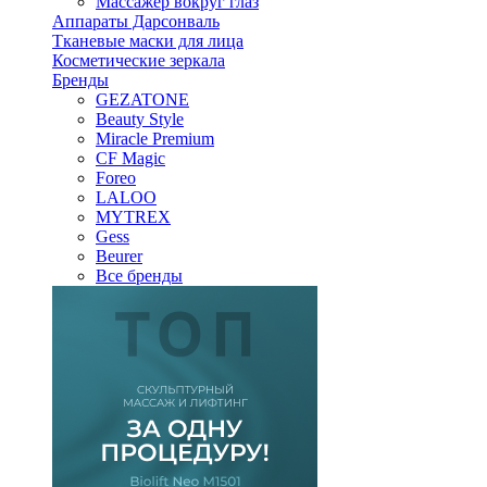
Массажер вокруг глаз
Аппараты Дарсонваль
Тканевые маски для лица
Косметические зеркала
Бренды
GEZATONE
Beauty Style
Miracle Premium
CF Magic
Foreo
LALOO
MYTREX
Gess
Beurer
Все бренды