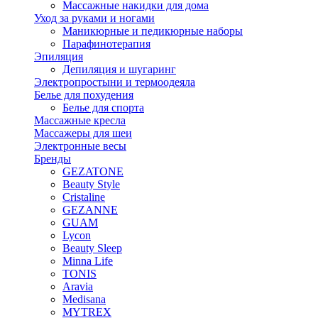
Массажные накидки для дома
Уход за руками и ногами
Маникюрные и педикюрные наборы
Парафинотерапия
Эпиляция
Депиляция и шугаринг
Электропростыни и термоодеяла
Белье для похудения
Белье для спорта
Массажные кресла
Массажеры для шеи
Электронные весы
Бренды
GEZATONE
Beauty Style
Cristaline
GEZANNE
GUAM
Lycon
Beauty Sleep
Minna Life
TONIS
Aravia
Medisana
MYTREX