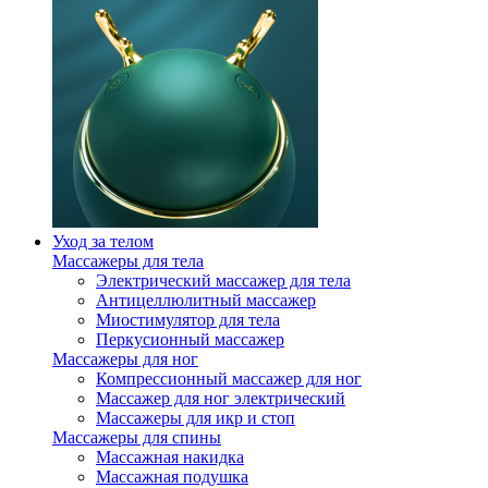
Уход за телом
Массажеры для тела
Электрический массажер для тела
Антицеллюлитный массажер
Миостимулятор для тела
Перкусионный массажер
Массажеры для ног
Компрессионный массажер для ног
Массажер для ног электрический
Массажеры для икр и стоп
Массажеры для спины
Массажная накидка
Массажная подушка