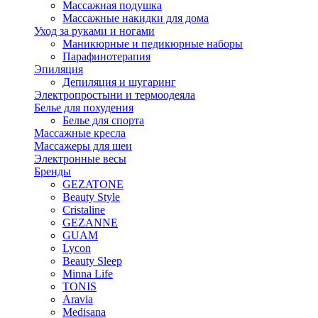
Массажная подушка
Массажные накидки для дома
Уход за руками и ногами
Маникюрные и педикюрные наборы
Парафинотерапия
Эпиляция
Депиляция и шугаринг
Электропростыни и термоодеяла
Белье для похудения
Белье для спорта
Массажные кресла
Массажеры для шеи
Электронные весы
Бренды
GEZATONE
Beauty Style
Cristaline
GEZANNE
GUAM
Lycon
Beauty Sleep
Minna Life
TONIS
Aravia
Medisana