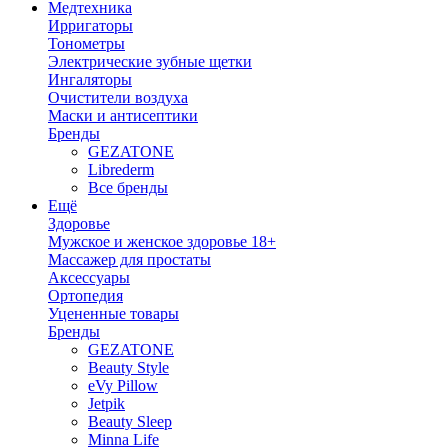
Медтехника
Ирригаторы
Тонометры
Электрические зубные щетки
Ингаляторы
Очистители воздуха
Маски и антисептики
Бренды
GEZATONE
Librederm
Все бренды
Ещё
Здоровье
Мужское и женское здоровье 18+
Массажер для простаты
Аксессуары
Ортопедия
Уцененные товары
Бренды
GEZATONE
Beauty Style
eVy Pillow
Jetpik
Beauty Sleep
Minna Life