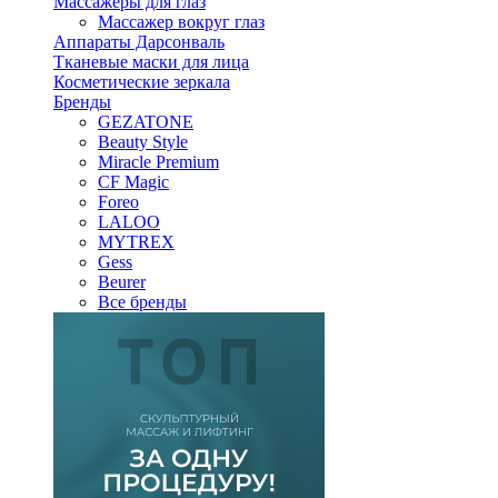
Массажеры для глаз
Массажер вокруг глаз
Аппараты Дарсонваль
Тканевые маски для лица
Косметические зеркала
Бренды
GEZATONE
Beauty Style
Miracle Premium
CF Magic
Foreo
LALOO
MYTREX
Gess
Beurer
Все бренды