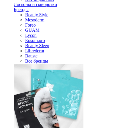
Лосьоны и сыворотки
Бренды
Beauty Style
Mesoderm
Foreo
GUAM
Lycon
Epsom.pro
Beauty Sleep
Librederm
Batiste
Все бренды