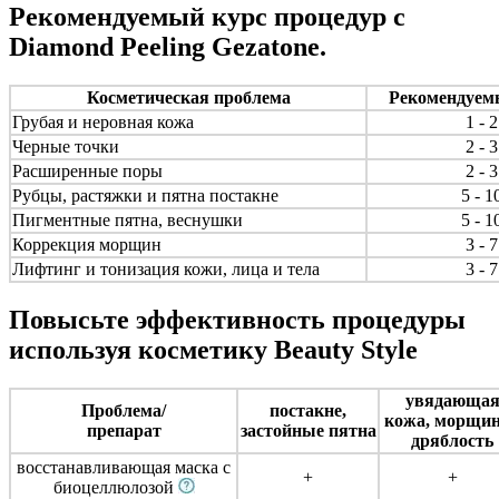
Рекомендуемый курс процедур с
Diamond Peeling Gezatone.
Косметическая проблема
Рекомендуемы
Грубая и неровная кожа
1 - 
Черные точки
2 - 
Расширенные поры
2 - 
Рубцы, растяжки и пятна постакне
5 - 
Пигментные пятна, веснушки
5 - 
Коррекция морщин
3 - 
Лифтинг и тонизация кожи, лица и тела
3 - 
Повысьте эффективность процедуры
используя косметику Beauty Style
увядающа
Проблема/
постакне,
кожа, морщи
препарат
застойные пятна
дряблость
восстанавливающая маска с
+
+
биоцеллюлозой