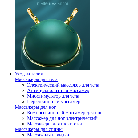
Уход за телом
Массажеры для тела
Электрический массажер для тела
Антицеллюлитный массажер
Миостимулятор для тела
Перкусионный массажер
Массажеры для ног
Компрессионный массажер для ног
Массажер для ног электрический
Массажеры для икр и стоп
Массажеры для спины
Массажная накидка