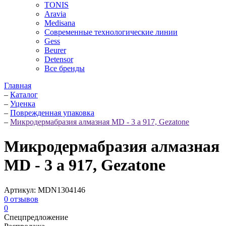
TONIS
Aravia
Medisana
Современные технологические линии
Gess
Beurer
Detensor
Все бренды
Главная
–
Каталог
–
Уценка
–
Поврежденная упаковка
–
Микродермабразия алмазная MD - 3 a 917, Gezatone
Микродермабразия алмазная
MD - 3 a 917, Gezatone
Артикул:
MDN1304146
0
отзывов
0
Спецпредложение