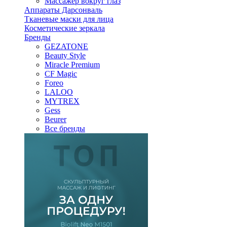
Массажер вокруг глаз
Аппараты Дарсонваль
Тканевые маски для лица
Косметические зеркала
Бренды
GEZATONE
Beauty Style
Miracle Premium
CF Magic
Foreo
LALOO
MYTREX
Gess
Beurer
Все бренды