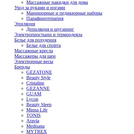
Массажные накидки для дома
Уход за руками и ногами
Маникюрные и педикюрные наборы
Парафинотерапия
Эпиляция
Депиляция и шугаринг
Электропростыни и термоодеяла
Белье для похудения
Белье для спорта
Массажные кресла
Массажеры для шеи
Электронные весы
Бренды
GEZATONE
Beauty Style
Cristaline
GEZANNE
GUAM
Lycon
Beauty Sleep
Minna Life
TONIS
Aravia
Medisana
MYTREX