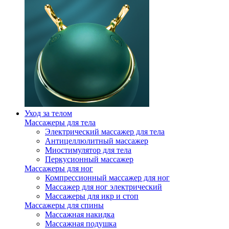
Уход за телом
Массажеры для тела
Электрический массажер для тела
Антицеллюлитный массажер
Миостимулятор для тела
Перкусионный массажер
Массажеры для ног
Компрессионный массажер для ног
Массажер для ног электрический
Массажеры для икр и стоп
Массажеры для спины
Массажная накидка
Массажная подушка