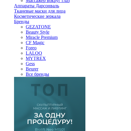
Массажер вокруг глаз
Аппараты Дарсонваль
Тканевые маски для лица
Косметические зеркала
Бренды
GEZATONE
Beauty Style
Miracle Premium
CF Magic
Foreo
LALOO
MYTREX
Gess
Beurer
Все бренды