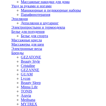
Массажные накидки для дома
Уход за руками и ногами
Маникюрные и педикюрные наборы
Парафинотерапия
Эпиляция
Депиляция и шугаринг
Электропростыни и термоодеяла
Белье для похудения
Белье для спорта
Массажные кресла
Массажеры для шеи
Электронные весы
Бренды
GEZATONE
Beauty Style
Cristaline
GEZANNE
GUAM
Lycon
Beauty Sleep
Minna Life
TONIS
Aravia
Medisana
MYTREX