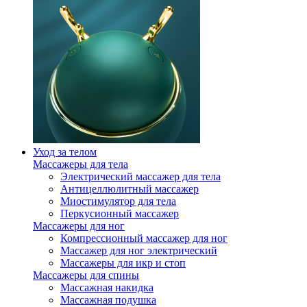
Уход за телом
Массажеры для тела
Электрический массажер для тела
Антицеллюлитный массажер
Миостимулятор для тела
Перкусионный массажер
Массажеры для ног
Компрессионный массажер для ног
Массажер для ног электрический
Массажеры для икр и стоп
Массажеры для спины
Массажная накидка
Массажная подушка