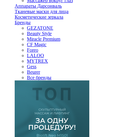
Массажер вокруг глаз
Аппараты Дарсонваль
Тканевые маски для лица
Косметические зеркала
Бренды
GEZATONE
Beauty Style
Miracle Premium
CF Magic
Foreo
LALOO
MYTREX
Gess
Beurer
Все бренды