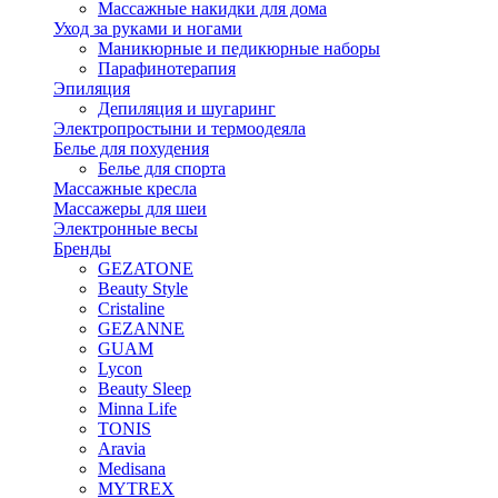
Массажные накидки для дома
Уход за руками и ногами
Маникюрные и педикюрные наборы
Парафинотерапия
Эпиляция
Депиляция и шугаринг
Электропростыни и термоодеяла
Белье для похудения
Белье для спорта
Массажные кресла
Массажеры для шеи
Электронные весы
Бренды
GEZATONE
Beauty Style
Cristaline
GEZANNE
GUAM
Lycon
Beauty Sleep
Minna Life
TONIS
Aravia
Medisana
MYTREX