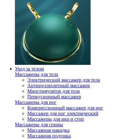
Уход за телом
Массажеры для тела
Электрический массажер для тела
Антицеллюлитный массажер
Миостимулятор для тела
Перкусионный массажер
Массажеры для ног
Компрессионный массажер для ног
Массажер для ног электрический
Массажеры для икр и стоп
Массажеры для спины
Массажная накидка
Массажная подушка