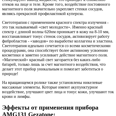
отеков на лице и теле. Кроме того, воздействие постоянного
магнитного поля значительно укрепляет стенки сосудов,
являясь прекрасной профилактикой купероза.
Светотерапия с применением красного спектра излучения -
это так называемый «свет молодости». Именно красный
спектр с длиной волны 620нм проникает в кожу на 8-10 мм,
восстанавливает тонус стенок сосудов, активизирует работу
фибробластов - «заводов» по выработке коллагена и эластина.
Светотерапия идеально сочетается со всеми косметическими
процедурами, она способствует более активному усвоению
косметики и заметно усиливает действие магнитного поля.
«Магический» красный свет загорается без каких-либо
батарей, только лишь за счет магнитного воздействия, что
делает этот прибор уникальным и помогает заботиться о
природе!
На вращающемся ролике также установлены никелевые
массажные элементы. Которые имеют акупунктурное
воздействие, улучшают цвет лица и тонус кожи, улучшают ток
крови и лимфы.
Эффекты от применения прибора
AMG131 Gezatone: