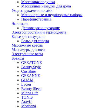
Массажная подушка
Массажные накидки для дома
Уход за руками и ногами
Маникюрные и педикюрные наборы
Парафинотерапия
Эпиляция
Депиляция и шугаринг
Электропростыни и термоодеяла
Белье для похудения
Белье для спорта
Массажные кресла
Массажеры для шеи
Электронные весы
Бренды
GEZATONE
Beauty Style
Cristaline
GEZANNE
GUAM
Lycon
Beauty Sleep
Minna Life
TONIS
Aravia
Medisana