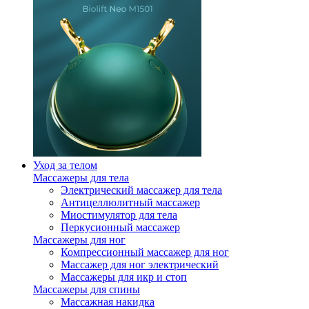
Уход за телом
Массажеры для тела
Электрический массажер для тела
Антицеллюлитный массажер
Миостимулятор для тела
Перкусионный массажер
Массажеры для ног
Компрессионный массажер для ног
Массажер для ног электрический
Массажеры для икр и стоп
Массажеры для спины
Массажная накидка