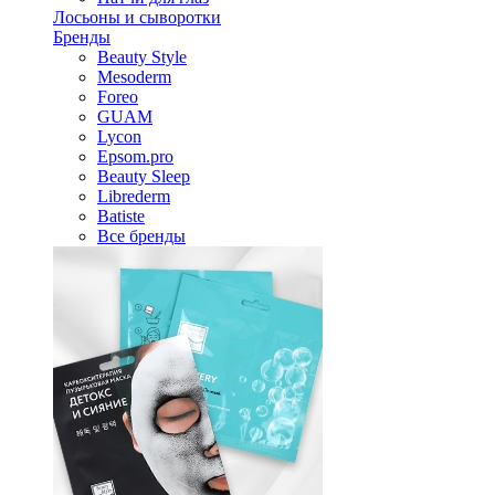
Лосьоны и сыворотки
Бренды
Beauty Style
Mesoderm
Foreo
GUAM
Lycon
Epsom.pro
Beauty Sleep
Librederm
Batiste
Все бренды