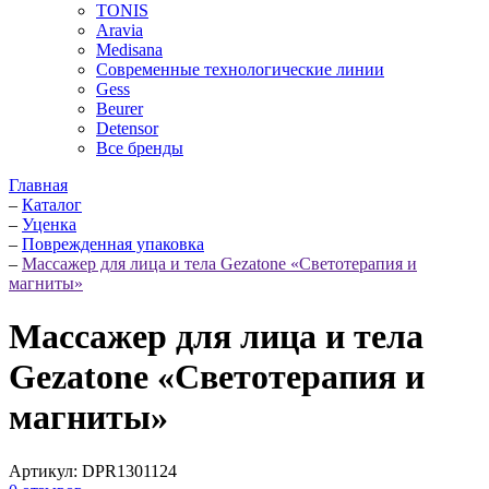
TONIS
Aravia
Medisana
Современные технологические линии
Gess
Beurer
Detensor
Все бренды
Главная
–
Каталог
–
Уценка
–
Поврежденная упаковка
–
Массажер для лица и тела Gezatone «Светотерапия и
магниты»
Массажер для лица и тела
Gezatone «Светотерапия и
магниты»
Артикул:
DPR1301124