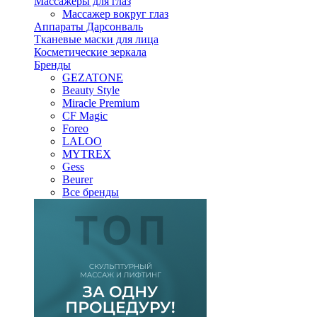
Массажеры для глаз
Массажер вокруг глаз
Аппараты Дарсонваль
Тканевые маски для лица
Косметические зеркала
Бренды
GEZATONE
Beauty Style
Miracle Premium
CF Magic
Foreo
LALOO
MYTREX
Gess
Beurer
Все бренды