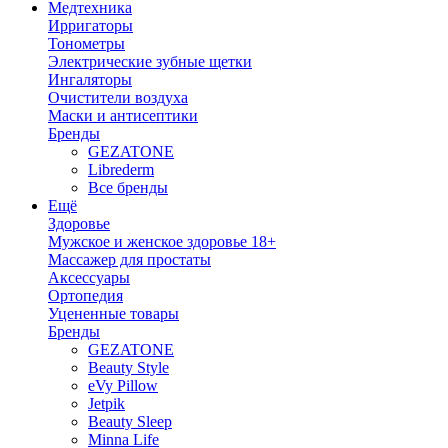
Медтехника
Ирригаторы
Тонометры
Электрические зубные щетки
Ингаляторы
Очистители воздуха
Маски и антисептики
Бренды
GEZATONE
Librederm
Все бренды
Ещё
Здоровье
Мужское и женское здоровье 18+
Массажер для простаты
Аксессуары
Ортопедия
Уцененные товары
Бренды
GEZATONE
Beauty Style
eVy Pillow
Jetpik
Beauty Sleep
Minna Life