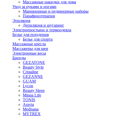
Массажные накидки для дома
Уход за руками и ногами
Маникюрные и педикюрные наборы
Парафинотерапия
Эпиляция
Депиляция и шугаринг
Электропростыни и термоодеяла
Белье для похудения
Белье для спорта
Массажные кресла
Массажеры для шеи
Электронные весы
Бренды
GEZATONE
Beauty Style
Cristaline
GEZANNE
GUAM
Lycon
Beauty Sleep
Minna Life
TONIS
Aravia
Medisana
MYTREX