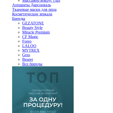
Массажер вокруг глаз
Аппараты Дарсонваль
Тканевые маски для лица
Косметические зеркала
Бренды
GEZATONE
Beauty Style
Miracle Premium
CF Magic
Foreo
LALOO
MYTREX
Gess
Beurer
Все бренды