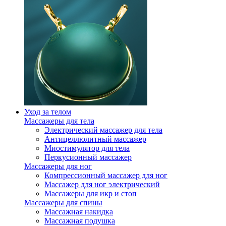
Уход за телом
Массажеры для тела
Электрический массажер для тела
Антицеллюлитный массажер
Миостимулятор для тела
Перкусионный массажер
Массажеры для ног
Компрессионный массажер для ног
Массажер для ног электрический
Массажеры для икр и стоп
Массажеры для спины
Массажная накидка
Массажная подушка