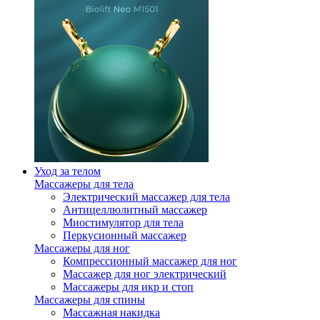
Уход за телом
Массажеры для тела
Электрический массажер для тела
Антицеллюлитный массажер
Миостимулятор для тела
Перкусионный массажер
Массажеры для ног
Компрессионный массажер для ног
Массажер для ног электрический
Массажеры для икр и стоп
Массажеры для спины
Массажная накидка