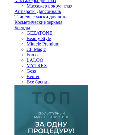
Массажеры для глаз
Массажер вокруг глаз
Аппараты Дарсонваль
Тканевые маски для лица
Косметические зеркала
Бренды
GEZATONE
Beauty Style
Miracle Premium
CF Magic
Foreo
LALOO
MYTREX
Gess
Beurer
Все бренды