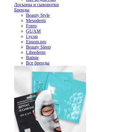
Лосьоны и сыворотки
Бренды
Beauty Style
Mesoderm
Foreo
GUAM
Lycon
Epsom.pro
Beauty Sleep
Librederm
Batiste
Все бренды