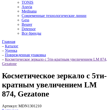
TONIS
Aravia
Medisana
Современные технологические линии
Gess
Beurer
Detensor
Все бренды
Главная
–
Каталог
–
Уценка
–
Поврежденная упаковка
–
Косметическое зеркало с 5ти-кратным увеличением LM 874,
Gezatone
Косметическое зеркало с 5ти-
кратным увеличением LM
874, Gezatone
Артикул:
MDN1301210