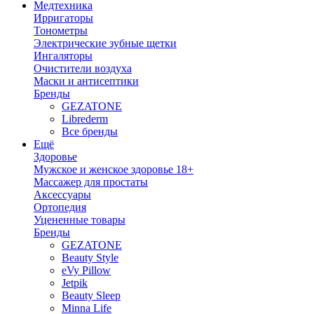
Медтехника
Ирригаторы
Тонометры
Электрические зубные щетки
Ингаляторы
Очистители воздуха
Маски и антисептики
Бренды
GEZATONE
Librederm
Все бренды
Ещё
Здоровье
Мужское и женское здоровье 18+
Массажер для простаты
Аксессуары
Ортопедия
Уцененные товары
Бренды
GEZATONE
Beauty Style
eVy Pillow
Jetpik
Beauty Sleep
Minna Life