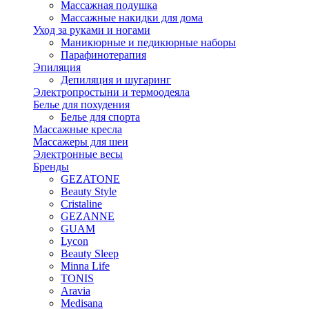
Массажная подушка
Массажные накидки для дома
Уход за руками и ногами
Маникюрные и педикюрные наборы
Парафинотерапия
Эпиляция
Депиляция и шугаринг
Электропростыни и термоодеяла
Белье для похудения
Белье для спорта
Массажные кресла
Массажеры для шеи
Электронные весы
Бренды
GEZATONE
Beauty Style
Cristaline
GEZANNE
GUAM
Lycon
Beauty Sleep
Minna Life
TONIS
Aravia
Medisana