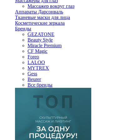
Массажеры для глаз
Массажер вокруг глаз
Аппараты Дарсонваль
Тканевые маски для лица
Косметические зеркала
Бренды
GEZATONE
Beauty Style
Miracle Premium
CF Magic
Foreo
LALOO
MYTREX
Gess
Beurer
Все бренды