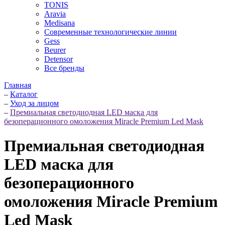
TONIS
Aravia
Medisana
Современные технологические линии
Gess
Beurer
Detensor
Все бренды
Главная
–
Каталог
–
Уход за лицом
–
Премиальная светодиодная LED маска для
безоперационного омоложения Miracle Premium Led Mask
Премиальная светодиодная
LED маска для
безоперационного
омоложения Miracle Premium
Led Mask