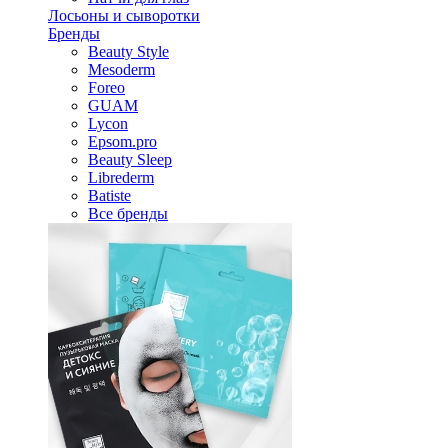
Лосьоны и сыворотки
Бренды
Beauty Style
Mesoderm
Foreo
GUAM
Lycon
Epsom.pro
Beauty Sleep
Librederm
Batiste
Все бренды