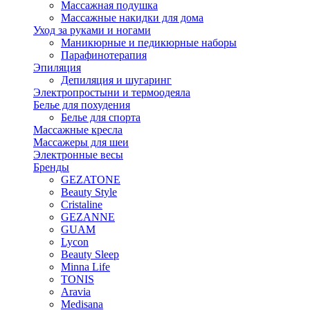
Массажная подушка
Массажные накидки для дома
Уход за руками и ногами
Маникюрные и педикюрные наборы
Парафинотерапия
Эпиляция
Депиляция и шугаринг
Электропростыни и термоодеяла
Белье для похудения
Белье для спорта
Массажные кресла
Массажеры для шеи
Электронные весы
Бренды
GEZATONE
Beauty Style
Cristaline
GEZANNE
GUAM
Lycon
Beauty Sleep
Minna Life
TONIS
Aravia
Medisana