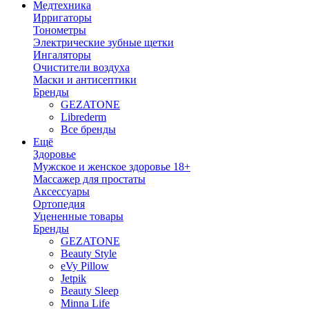
Медтехника
Ирригаторы
Тонометры
Электрические зубные щетки
Ингаляторы
Очистители воздуха
Маски и антисептики
Бренды
GEZATONE
Librederm
Все бренды
Ещё
Здоровье
Мужское и женское здоровье 18+
Массажер для простаты
Аксессуары
Ортопедия
Уцененные товары
Бренды
GEZATONE
Beauty Style
eVy Pillow
Jetpik
Beauty Sleep
Minna Life