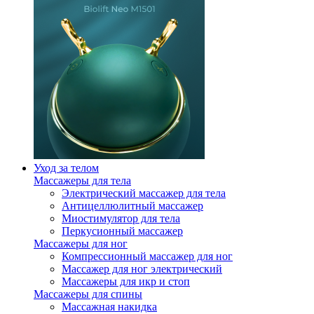
Уход за телом
Массажеры для тела
Электрический массажер для тела
Антицеллюлитный массажер
Миостимулятор для тела
Перкусионный массажер
Массажеры для ног
Компрессионный массажер для ног
Массажер для ног электрический
Массажеры для икр и стоп
Массажеры для спины
Массажная накидка