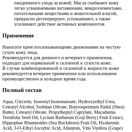
ежедневного ухода за кожей. Масла снабжают кожу
легко усваиваемыми витаминами, микроэлементами,
питательными веществами и живительной влагой,
прекрасно регенерируют, успокаивают, а также
усиливают действие активных компонентов.
Применение
Наносите крем похлопывающими движениями на чистую
сухую кожу лица.
Рекомендуется для дневного и вечернего применения,
подходит для нормальной и склонной к сухости коже.
В случае комбинированной и склонной к жирности кожи
рекомендуется вечернее применение или использование
преимущественно в холодное время года.
Полный состав
Aqua, Glycerin, Isononyl Isononanoate, Hydroxyethyl Urea,
Cetearyl Alcohol, Sorbitan Olivate, Butyrospermum Parkii (Shea)
Butter, Cetearyl Olivate, Propylheptyl Caprylate, Macadamia
Ternifolia Seed Oil, Lycium Barbarum (Goji Berry) Fruit Extract,
Hippophae Rhamnoides (Sea Buckthorn) Fruit Oil, Hyaluronic
Acid, 3-O-Ethyl Ascorbic Acid, Allantoin, Vitis Vinifera (Grape)