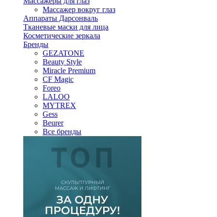
Массажеры для глаз
Массажер вокруг глаз
Аппараты Дарсонваль
Тканевые маски для лица
Косметические зеркала
Бренды
GEZATONE
Beauty Style
Miracle Premium
CF Magic
Foreo
LALOO
MYTREX
Gess
Beurer
Все бренды