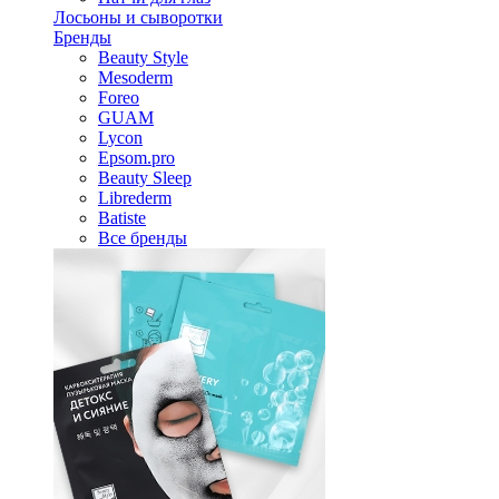
Лосьоны и сыворотки
Бренды
Beauty Style
Mesoderm
Foreo
GUAM
Lycon
Epsom.pro
Beauty Sleep
Librederm
Batiste
Все бренды