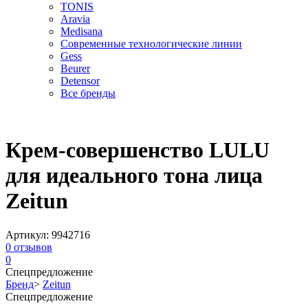
TONIS
Aravia
Medisana
Современные технологические линии
Gess
Beurer
Detensor
Все бренды
Крем-совершенство LULU
для идеального тона лица
Zeitun
Артикул:
9942716
0
отзывов
0
Спецпредложение
Бренд
>
Zeitun
Спецпредложение