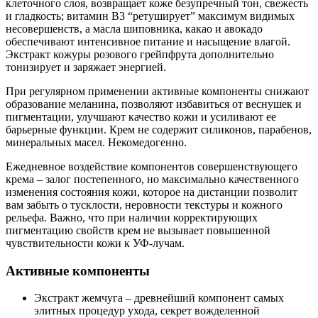
клеточного слоя, возвращает коже безупречный тон, свежесть
и гладкость; витамин В3 “ретуширует” максимум видимых
несовершенств, а масла шиповника, какао и авокадо
обеспечивают интенсивное питание и насыщение влагой.
Экстракт кожуры розового грейпфрута дополнительно
тонизирует и заряжает энергией.
При регулярном применении активные компоненты снижают
образование меланина, позволяют избавиться от веснушек и
пигментации, улучшают качество кожи и усиливают ее
барьерные функции. Крем не содержит силиконов, парабенов,
минеральных масел. Некомедогенно.
Ежедневное воздействие компонентов совершенствующего
крема – залог постепенного, но максимально качественного
изменения состояния кожи, которое на дистанции позволит
вам забыть о тусклости, неровности текстуры и кожного
рельефа. Важно, что при наличии корректирующих
пигментацию свойств крем не вызывает повышенной
чувствительности кожи к УФ-лучам.
Активные компоненты
Экстракт жемчуга – древнейший компонент самых
элитных процедур ухода, секрет вожделенной