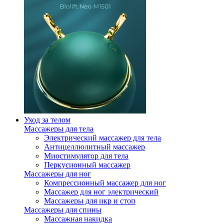
Уход за телом
Массажеры для тела
Электрический массажер для тела
Антицеллюлитный массажер
Миостимулятор для тела
Перкусионный массажер
Массажеры для ног
Компрессионный массажер для ног
Массажер для ног электрический
Массажеры для икр и стоп
Массажеры для спины
Массажная накидка