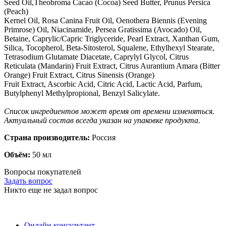
Seed Oil,Theobroma Cacao (Cocoa) Seed Butter, Prunus Persica
(Peach)
Kernel Oil, Rosa Canina Fruit Oil, Oenothera Biennis (Evening
Primrose) Oil, Niacinamide, Persea Gratissima (Avocado) Oil,
Betaine, Caprylic/Capric Triglyceride, Pearl Extract, Xanthan Gum,
Silica, Tocopherol, Beta-Sitosterol, Squalene, Ethylhexyl Stearate,
Tetrasodium Glutamate Diacetate, Caprylyl Glycol, Citrus
Reticulata (Mandarin) Fruit Extract, Citrus Aurantium Amara (Bitter
Orange) Fruit Extract, Citrus Sinensis (Orange)
Fruit Extract, Ascorbic Acid, Citric Acid, Lactic Acid, Parfum,
Butylphenyl Methylpropional, Benzyl Salicylate.
Список ингредиентов может время от времени изменяться.
Актуальный состав всегда указан на упаковке продукта.
Страна производитель:
Россия
Объём:
50 мл
Вопросы покупателей
Задать вопрос
Никто еще не задал вопрос
Онлайн консультант