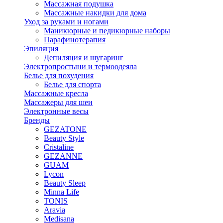
Массажная подушка
Массажные накидки для дома
Уход за руками и ногами
Маникюрные и педикюрные наборы
Парафинотерапия
Эпиляция
Депиляция и шугаринг
Электропростыни и термоодеяла
Белье для похудения
Белье для спорта
Массажные кресла
Массажеры для шеи
Электронные весы
Бренды
GEZATONE
Beauty Style
Cristaline
GEZANNE
GUAM
Lycon
Beauty Sleep
Minna Life
TONIS
Aravia
Medisana