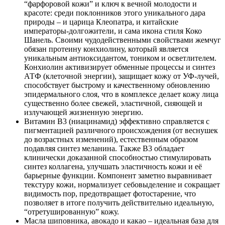
“фарфоровой кожи” и ключ к вечной молодости и
красоте: среди поклонников этого уникального дара
природы – и царица Клеопатра, и китайские
императоры-долгожители, и сама икона стиля Коко
Шанель. Своими чудодейственными свойствами жемчуг
обязан протеину конхиолину, который является
уникальным антиоксидантом, тоником и осветлителем.
Конхиолин активизирует обменные процессы и синтез
АТФ (клеточной энергии), защищает кожу от УФ-лучей,
способствует быстрому и качественному обновлению
эпидермального слоя, что в комплексе делает кожу лица
существенно более свежей, эластичной, сияющей и
излучающей жизненную энергию.
Витамин В3 (ниацинамид) эффективно справляется с
пигментацией различного происхождения (от веснушек
до возрастных изменений), естественным образом
подавляя синтез меланина. Также В3 обладает
клинически доказанной способностью стимулировать
синтез коллагена, улучшать эластичность кожи и её
барьерные функции. Компонент заметно выравнивает
текстуру кожи, нормализует себовыделение и сокращает
видимость пор, предотвращает фотостарение, что
позволяет в итоге получить действительно идеальную,
“отретушированную” кожу.
Масла шиповника, авокадо и какао – идеальная база для