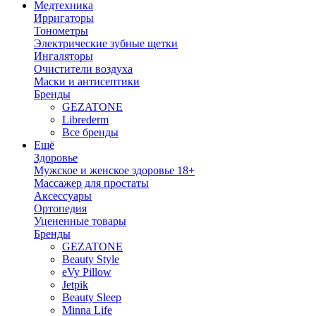
Медтехника
Ирригаторы
Тонометры
Электрические зубные щетки
Ингаляторы
Очистители воздуха
Маски и антисептики
Бренды
GEZATONE
Librederm
Все бренды
Ещё
Здоровье
Мужское и женское здоровье 18+
Массажер для простаты
Аксессуары
Ортопедия
Уцененные товары
Бренды
GEZATONE
Beauty Style
eVy Pillow
Jetpik
Beauty Sleep
Minna Life