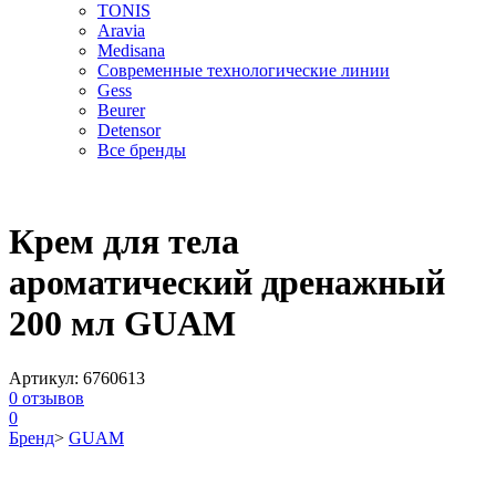
TONIS
Aravia
Medisana
Современные технологические линии
Gess
Beurer
Detensor
Все бренды
Крем для тела
ароматический дренажный
200 мл GUAM
Артикул:
6760613
0
отзывов
0
Бренд
>
GUAM