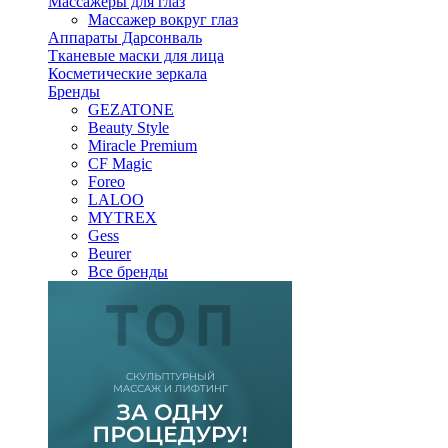
Массажеры для глаз
Массажер вокруг глаз
Аппараты Дарсонваль
Тканевые маски для лица
Косметические зеркала
Бренды
GEZATONE
Beauty Style
Miracle Premium
CF Magic
Foreo
LALOO
MYTREX
Gess
Beurer
Все бренды