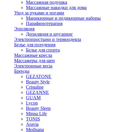
Массажная подушка
Массажные накидки для дома
Уход за руками и ногами
Маникюрные и педикюрные наборы
Парафинотерапия
Эпиляция
Депиляция и шугаринг
Электропростыни и термоодеяла
Белье для похудения
Белье для спорта
Массажные кресла
Массажеры для шеи
Электронные весы
Бренды
GEZATONE
Beauty Style
Cristaline
GEZANNE
GUAM
Lycon
Beauty Sleep
Minna Life
TONIS
Aravia
Medisana