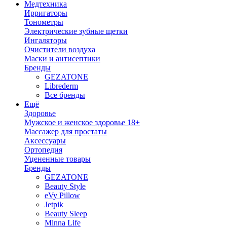
Медтехника
Ирригаторы
Тонометры
Электрические зубные щетки
Ингаляторы
Очистители воздуха
Маски и антисептики
Бренды
GEZATONE
Librederm
Все бренды
Ещё
Здоровье
Мужское и женское здоровье 18+
Массажер для простаты
Аксессуары
Ортопедия
Уцененные товары
Бренды
GEZATONE
Beauty Style
eVy Pillow
Jetpik
Beauty Sleep
Minna Life