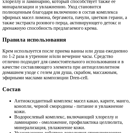
хлореллу и ламинарию, который способствует также ее
минарализации и увлажнению. Уход становится
полноценным благодаря включению в состав комплекса
эфирных масел лимона, бергамота, пачули, цветков герани, а
также экстракта розового перца, активирующего детокс и
дренажную способность предлагаемого крема.
Правила использования
Крем используется после приема ванны или душа ежедневно
по 1-2 раза в утренние и/или вечерние часы. Средство
отлично подходит для самостоятельного использования и в
качестве составляющего элемента при антицеллюлитном
домашнем уходе с гелем для душа, скрабом, массажным,
эфирными маслами композиции Dren-cell.
Состав
Антиоксидантный комплекс масел какао, карите, манго,
конопли, черной смородины - питание и увлажнение
кожи.
Водорослевый комплекс, включающий хлореллу и
ламинарию - омоложение, профилактика целлюлита,
минерализация, увлажнение кожи.
Ухаживающее действие дополняют стимулирующие