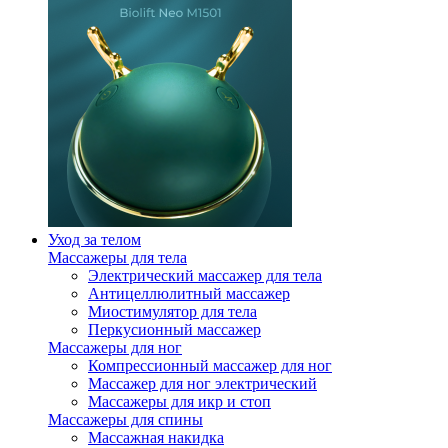
Уход за телом
Массажеры для тела
Электрический массажер для тела
Антицеллюлитный массажер
Миостимулятор для тела
Перкусионный массажер
Массажеры для ног
Компрессионный массажер для ног
Массажер для ног электрический
Массажеры для икр и стоп
Массажеры для спины
Массажная накидка