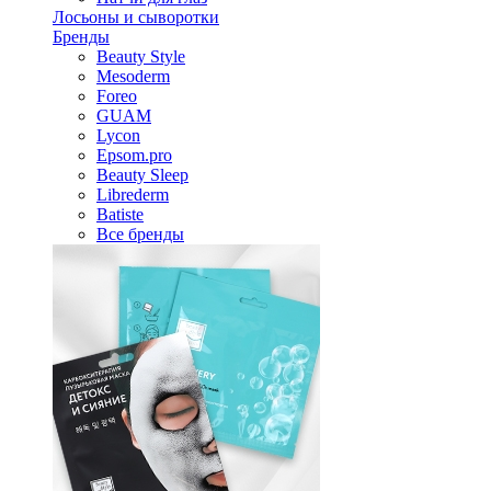
Лосьоны и сыворотки
Бренды
Beauty Style
Mesoderm
Foreo
GUAM
Lycon
Epsom.pro
Beauty Sleep
Librederm
Batiste
Все бренды