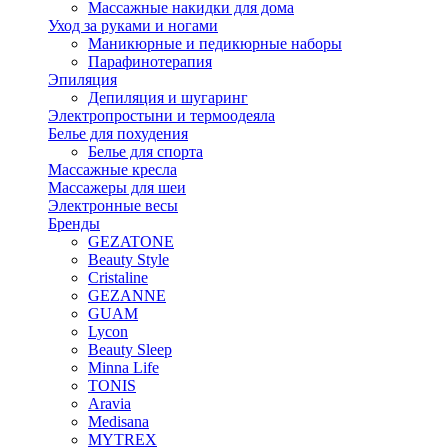
Массажные накидки для дома
Уход за руками и ногами
Маникюрные и педикюрные наборы
Парафинотерапия
Эпиляция
Депиляция и шугаринг
Электропростыни и термоодеяла
Белье для похудения
Белье для спорта
Массажные кресла
Массажеры для шеи
Электронные весы
Бренды
GEZATONE
Beauty Style
Cristaline
GEZANNE
GUAM
Lycon
Beauty Sleep
Minna Life
TONIS
Aravia
Medisana
MYTREX