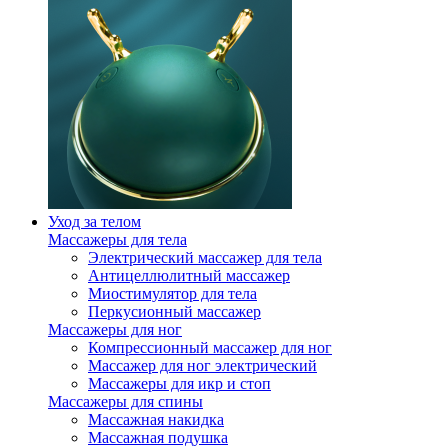
Уход за телом
Массажеры для тела
Электрический массажер для тела
Антицеллюлитный массажер
Миостимулятор для тела
Перкусионный массажер
Массажеры для ног
Компрессионный массажер для ног
Массажер для ног электрический
Массажеры для икр и стоп
Массажеры для спины
Массажная накидка
Массажная подушка