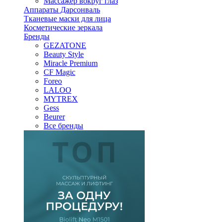
Массажер вокруг глаз
Аппараты Дарсонваль
Тканевые маски для лица
Косметические зеркала
Бренды
GEZATONE
Beauty Style
Miracle Premium
CF Magic
Foreo
LALOO
MYTREX
Gess
Beurer
Все бренды