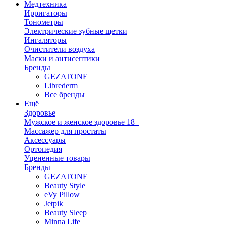
Медтехника
Ирригаторы
Тонометры
Электрические зубные щетки
Ингаляторы
Очистители воздуха
Маски и антисептики
Бренды
GEZATONE
Librederm
Все бренды
Ещё
Здоровье
Мужское и женское здоровье 18+
Массажер для простаты
Аксессуары
Ортопедия
Уцененные товары
Бренды
GEZATONE
Beauty Style
eVy Pillow
Jetpik
Beauty Sleep
Minna Life