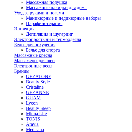
Массажная подушка
Массажные накидки для дома
Уход за руками и ногами
Маникюрные и педикюрные наборы
Парафинотерапия
Эпиляция
Депиляция и шугаринг
Электропростыни и термоодеяла
Белье для похудения
Белье для спорта
Массажные кресла
Массажеры для шеи
Электронные весы
Бренды
GEZATONE
Beauty Style
Cristaline
GEZANNE
GUAM
Lycon
Beauty Sleep
Minna Life
TONIS
Aravia
Medisana