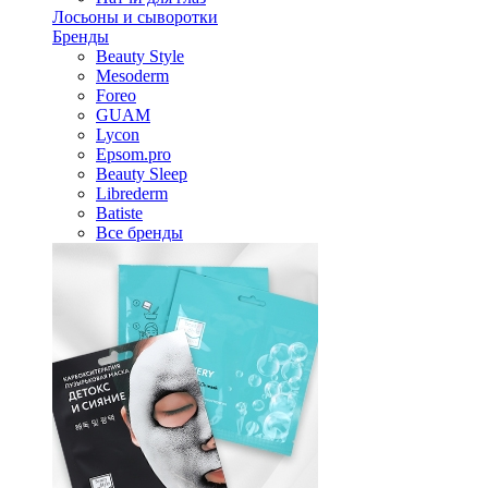
Лосьоны и сыворотки
Бренды
Beauty Style
Mesoderm
Foreo
GUAM
Lycon
Epsom.pro
Beauty Sleep
Librederm
Batiste
Все бренды