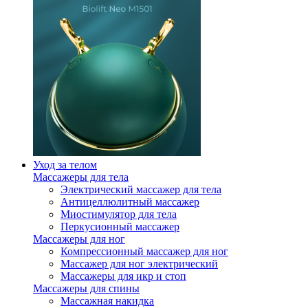
Уход за телом
Массажеры для тела
Электрический массажер для тела
Антицеллюлитный массажер
Миостимулятор для тела
Перкусионный массажер
Массажеры для ног
Компрессионный массажер для ног
Массажер для ног электрический
Массажеры для икр и стоп
Массажеры для спины
Массажная накидка