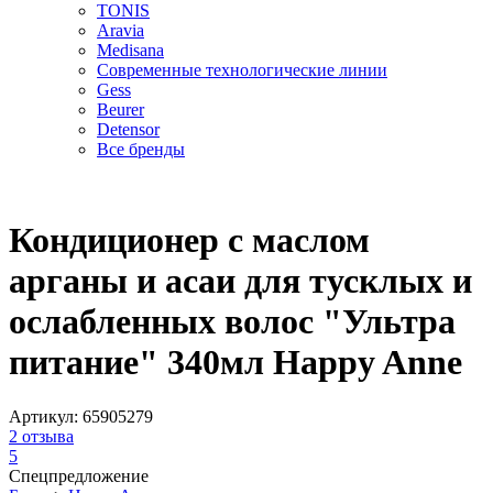
TONIS
Aravia
Medisana
Современные технологические линии
Gess
Beurer
Detensor
Все бренды
Кондиционер с маслом
арганы и асаи для тусклых и
ослабленных волос "Ультра
питание" 340мл Happy Anne
Артикул:
65905279
2
отзыва
5
Спецпредложение