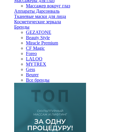
Массажеры для глаз
Массажер вокруг глаз
Аппараты Дарсонваль
Тканевые маски для лица
Косметические зеркала
Бренды
GEZATONE
Beauty Style
Miracle Premium
CF Magic
Foreo
LALOO
MYTREX
Gess
Beurer
Все бренды