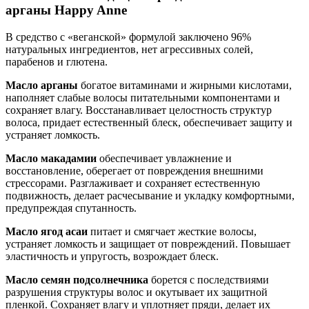
арганы Happy Anne
В средство с «веганской» формулой заключено 96%
натуральных ингредиентов, нет агрессивных солей,
парабенов и глютена.
Масло арганы
богатое витаминами и жирными кислотами,
наполняет слабые волосы питательными компонентами и
сохраняет влагу. Восстанавливает целостность структур
волоса, придает естественный блеск, обеспечивает защиту и
устраняет ломкость.
Масло макадамии
обеспечивает увлажнение и
восстановление, оберегает от повреждения внешними
стрессорами. Разглаживает и сохраняет естественную
подвижность, делает расчесывание и укладку комфортными,
предупреждая спутанность.
Масло ягод асаи
питает и смягчает жесткие волосы,
устраняет ломкость и защищает от повреждений. Повышает
эластичность и упругость, возрождает блеск.
Масло семян подсолнечника
борется с последствиями
разрушения структуры волос и окутывает их защитной
пленкой. Сохраняет влагу и уплотняет пряди, делает их