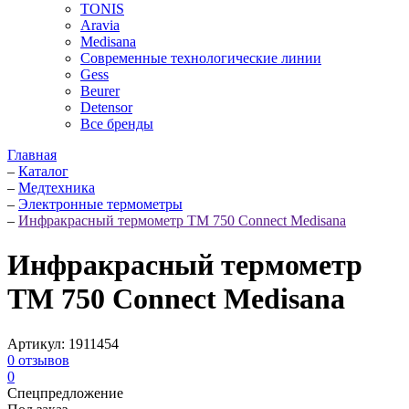
TONIS
Aravia
Medisana
Современные технологические линии
Gess
Beurer
Detensor
Все бренды
Главная
–
Каталог
–
Медтехника
–
Электронные термометры
–
Инфракрасный термометр TM 750 Connect Medisana
Инфракрасный термометр
TM 750 Connect Medisana
Артикул:
1911454
0
отзывов
0
Спецпредложение