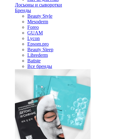
Лосьоны и сыворотки
Бренды
Beauty Style
Mesoderm
Foreo
GUAM
Lycon
Epsom.pro
Beauty Sleep
Librederm
Batiste
Все бренды