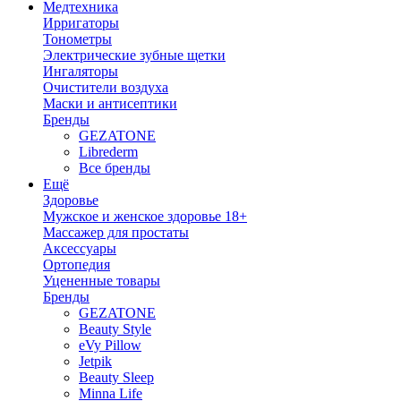
Медтехника
Ирригаторы
Тонометры
Электрические зубные щетки
Ингаляторы
Очистители воздуха
Маски и антисептики
Бренды
GEZATONE
Librederm
Все бренды
Ещё
Здоровье
Мужское и женское здоровье 18+
Массажер для простаты
Аксессуары
Ортопедия
Уцененные товары
Бренды
GEZATONE
Beauty Style
eVy Pillow
Jetpik
Beauty Sleep
Minna Life