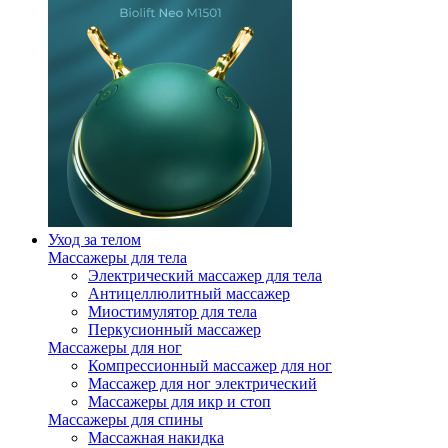
Уход за телом
Массажеры для тела
Электрический массажер для тела
Антицеллюлитный массажер
Миостимулятор для тела
Перкусионный массажер
Массажеры для ног
Компрессионный массажер для ног
Массажер для ног электрический
Массажеры для икр и стоп
Массажеры для спины
Массажная накидка