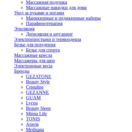
Массажная подушка
Массажные накидки для дома
Уход за руками и ногами
Маникюрные и педикюрные наборы
Парафинотерапия
Эпиляция
Депиляция и шугаринг
Электропростыни и термоодеяла
Белье для похудения
Белье для спорта
Массажные кресла
Массажеры для шеи
Электронные весы
Бренды
GEZATONE
Beauty Style
Cristaline
GEZANNE
GUAM
Lycon
Beauty Sleep
Minna Life
TONIS
Aravia
Medisana