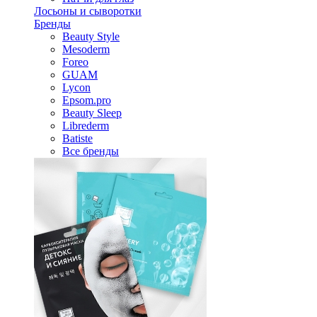
Лосьоны и сыворотки
Бренды
Beauty Style
Mesoderm
Foreo
GUAM
Lycon
Epsom.pro
Beauty Sleep
Librederm
Batiste
Все бренды