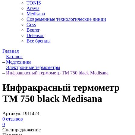
TONIS
Aravia
Medisana
Современные технологические линии
Gess
Beurer
Detensor
Все бренды
Главная
–
Каталог
–
Медтехника
–
Электронные термометры
–
Инфракрасный термометр TM 750 black Medisana
Инфракрасный термометр
TM 750 black Medisana
Артикул:
1911423
0
отзывов
0
Спецпредложение