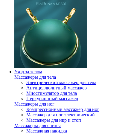
Уход за телом
Массажеры для тела
Электрический массажер для тела
Антицеллюлитный массажер
Миостимулятор для тела
Перкусионный массажер
Массажеры для ног
Компрессионный массажер для ног
Массажер для ног электрический
Массажеры для икр и стоп
Массажеры для спины
Массажная накидка