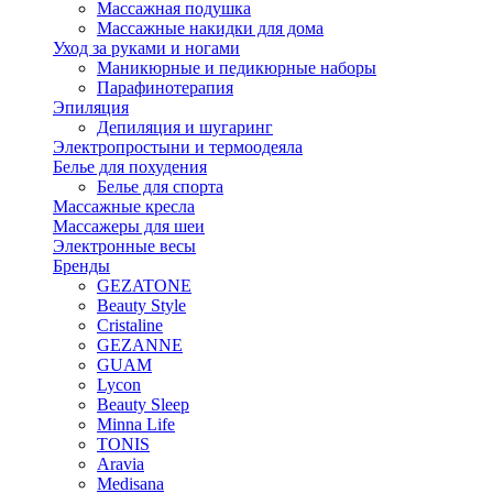
Массажная подушка
Массажные накидки для дома
Уход за руками и ногами
Маникюрные и педикюрные наборы
Парафинотерапия
Эпиляция
Депиляция и шугаринг
Электропростыни и термоодеяла
Белье для похудения
Белье для спорта
Массажные кресла
Массажеры для шеи
Электронные весы
Бренды
GEZATONE
Beauty Style
Cristaline
GEZANNE
GUAM
Lycon
Beauty Sleep
Minna Life
TONIS
Aravia
Medisana