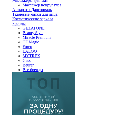
Массажеры для глаз
Массажер вокруг глаз
Аппараты Дарсонваль
Тканевые маски для лица
Косметические зеркала
Бренды
GEZATONE
Beauty Style
Miracle Premium
CF Magic
Foreo
LALOO
MYTREX
Gess
Beurer
Все бренды