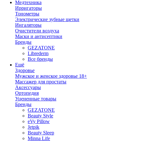
Медтехника
Ирригаторы
Тонометры
Электрические зубные щетки
Ингаляторы
Очистители воздуха
Маски и антисептики
Бренды
GEZATONE
Librederm
Все бренды
Ещё
Здоровье
Мужское и женское здоровье 18+
Массажер для простаты
Аксессуары
Ортопедия
Уцененные товары
Бренды
GEZATONE
Beauty Style
eVy Pillow
Jetpik
Beauty Sleep
Minna Life