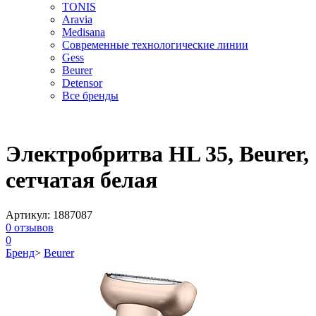
TONIS
Aravia
Medisana
Современные технологические линии
Gess
Beurer
Detensor
Все бренды
Электробритва HL 35, Beurer,
сетчатая белая
Артикул:
1887087
0
отзывов
0
Бренд
>
Beurer