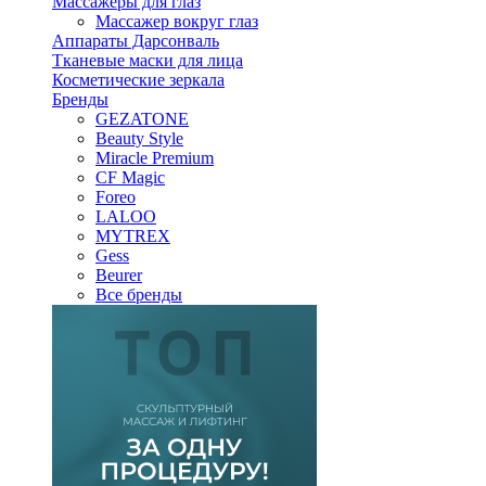
Массажеры для глаз
Массажер вокруг глаз
Аппараты Дарсонваль
Тканевые маски для лица
Косметические зеркала
Бренды
GEZATONE
Beauty Style
Miracle Premium
CF Magic
Foreo
LALOO
MYTREX
Gess
Beurer
Все бренды