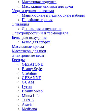
Массажная подушка
Массажные накидки для дома
Уход за руками и ногами
Маникюрные и педикюрные наборы
Парафинотерапия
Эпиляция
Депиляция и шугаринг
Электропростыни и термоодеяла
Белье для похудения
Белье для спорта
Массажные кресла
Массажеры для шеи
Электронные весы
Бренды
GEZATONE
Beauty Style
Cristaline
GEZANNE
GUAM
Lycon
Beauty Sleep
Minna Life
TONIS
Aravia
Medisana