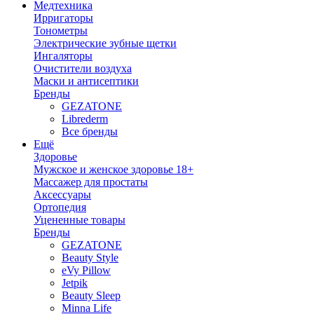
Медтехника
Ирригаторы
Тонометры
Электрические зубные щетки
Ингаляторы
Очистители воздуха
Маски и антисептики
Бренды
GEZATONE
Librederm
Все бренды
Ещё
Здоровье
Мужское и женское здоровье 18+
Массажер для простаты
Аксессуары
Ортопедия
Уцененные товары
Бренды
GEZATONE
Beauty Style
eVy Pillow
Jetpik
Beauty Sleep
Minna Life