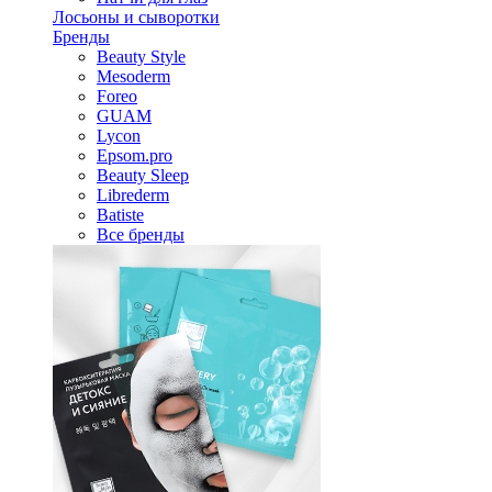
Лосьоны и сыворотки
Бренды
Beauty Style
Mesoderm
Foreo
GUAM
Lycon
Epsom.pro
Beauty Sleep
Librederm
Batiste
Все бренды