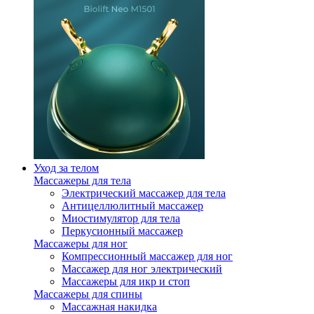
Уход за телом
Массажеры для тела
Электрический массажер для тела
Антицеллюлитный массажер
Миостимулятор для тела
Перкусионный массажер
Массажеры для ног
Компрессионный массажер для ног
Массажер для ног электрический
Массажеры для икр и стоп
Массажеры для спины
Массажная накидка