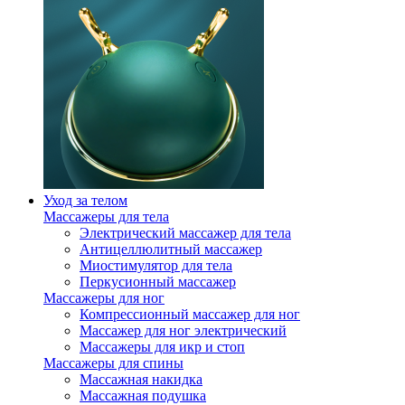
Уход за телом
Массажеры для тела
Электрический массажер для тела
Антицеллюлитный массажер
Миостимулятор для тела
Перкусионный массажер
Массажеры для ног
Компрессионный массажер для ног
Массажер для ног электрический
Массажеры для икр и стоп
Массажеры для спины
Массажная накидка
Массажная подушка