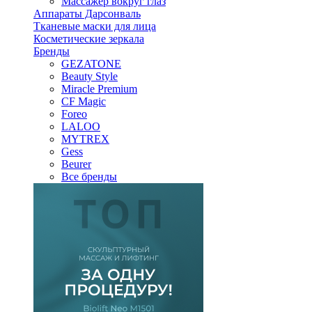
Массажер вокруг глаз
Аппараты Дарсонваль
Тканевые маски для лица
Косметические зеркала
Бренды
GEZATONE
Beauty Style
Miracle Premium
CF Magic
Foreo
LALOO
MYTREX
Gess
Beurer
Все бренды