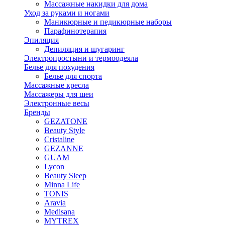
Массажные накидки для дома
Уход за руками и ногами
Маникюрные и педикюрные наборы
Парафинотерапия
Эпиляция
Депиляция и шугаринг
Электропростыни и термоодеяла
Белье для похудения
Белье для спорта
Массажные кресла
Массажеры для шеи
Электронные весы
Бренды
GEZATONE
Beauty Style
Cristaline
GEZANNE
GUAM
Lycon
Beauty Sleep
Minna Life
TONIS
Aravia
Medisana
MYTREX