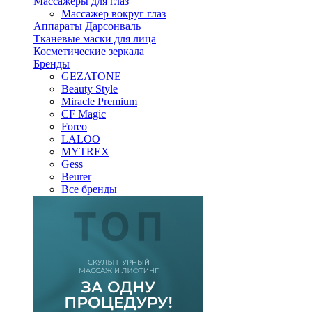
Массажеры для глаз
Массажер вокруг глаз
Аппараты Дарсонваль
Тканевые маски для лица
Косметические зеркала
Бренды
GEZATONE
Beauty Style
Miracle Premium
CF Magic
Foreo
LALOO
MYTREX
Gess
Beurer
Все бренды