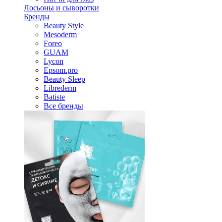
Лосьоны и сыворотки
Бренды
Beauty Style
Mesoderm
Foreo
GUAM
Lycon
Epsom.pro
Beauty Sleep
Librederm
Batiste
Все бренды