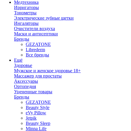
Медтехника
Ирригаторы
Тонометры
Электрические зубные щетки
Ингаляторы
Очистители воздуха
Маски и антисептики
Бренды
GEZATONE
Librederm
Все бренды
Ещё
Здоровье
Мужское и женское здоровье 18+
Массажер для простаты
Аксессуары
Ортопедия
Уцененные товары
Бренды
GEZATONE
Beauty Style
eVy Pillow
Jetpik
Beauty Sleep
Minna Life