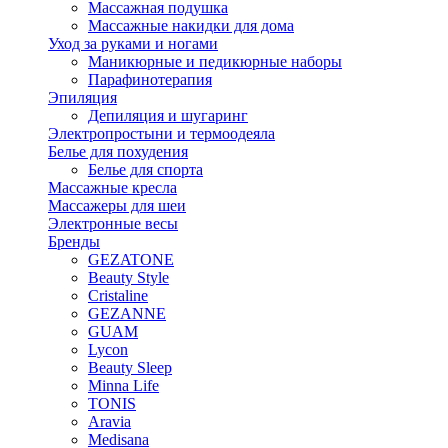
Массажная подушка
Массажные накидки для дома
Уход за руками и ногами
Маникюрные и педикюрные наборы
Парафинотерапия
Эпиляция
Депиляция и шугаринг
Электропростыни и термоодеяла
Белье для похудения
Белье для спорта
Массажные кресла
Массажеры для шеи
Электронные весы
Бренды
GEZATONE
Beauty Style
Cristaline
GEZANNE
GUAM
Lycon
Beauty Sleep
Minna Life
TONIS
Aravia
Medisana