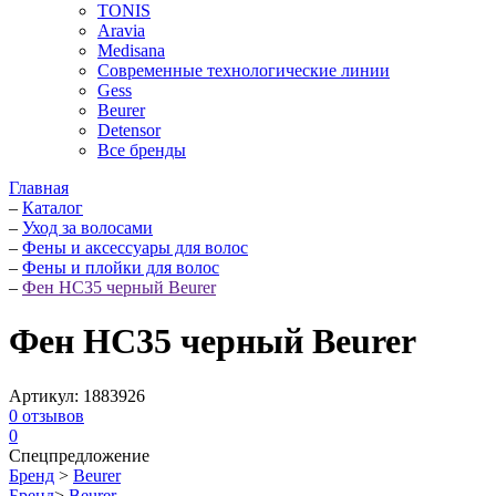
TONIS
Aravia
Medisana
Современные технологические линии
Gess
Beurer
Detensor
Все бренды
Главная
–
Каталог
–
Уход за волосами
–
Фены и аксессуары для волос
–
Фены и плойки для волос
–
Фен HC35 черный Beurer
Фен HC35 черный Beurer
Артикул:
1883926
0
отзывов
0
Спецпредложение
Бренд
>
Beurer
Бренд
>
Beurer