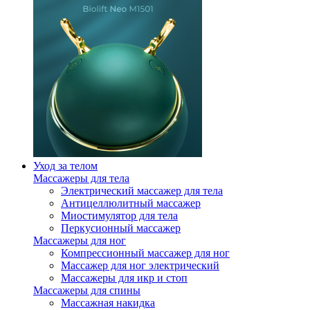
Уход за телом
Массажеры для тела
Электрический массажер для тела
Антицеллюлитный массажер
Миостимулятор для тела
Перкусионный массажер
Массажеры для ног
Компрессионный массажер для ног
Массажер для ног электрический
Массажеры для икр и стоп
Массажеры для спины
Массажная накидка