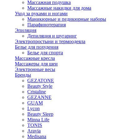
Массажная подушка
Массажные накидки для дома
Уход за руками и ногами
Маникюрные и педикюрные наборы
Парафинотерапия
Эпиляция
Депиляция и шугаринг
Электропростыни и термоодеяла
Белье для похудения
Белье для спорта
Массажные кресла
Массажеры для шеи
Электронные весы
Бренды
GEZATONE
Beauty Style
Cristaline
GEZANNE
GUAM
Lycon
Beauty Sleep
Minna Life
TONIS
Aravia
Medisana