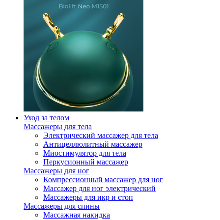
Уход за телом
Массажеры для тела
Электрический массажер для тела
Антицеллюлитный массажер
Миостимулятор для тела
Перкусионный массажер
Массажеры для ног
Компрессионный массажер для ног
Массажер для ног электрический
Массажеры для икр и стоп
Массажеры для спины
Массажная накидка