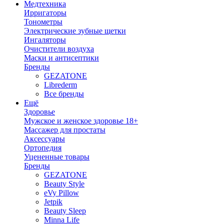
Медтехника
Ирригаторы
Тонометры
Электрические зубные щетки
Ингаляторы
Очистители воздуха
Маски и антисептики
Бренды
GEZATONE
Librederm
Все бренды
Ещё
Здоровье
Мужское и женское здоровье 18+
Массажер для простаты
Аксессуары
Ортопедия
Уцененные товары
Бренды
GEZATONE
Beauty Style
eVy Pillow
Jetpik
Beauty Sleep
Minna Life