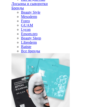
Лосьоны и сыворотки
Бренды
Beauty Style
Mesoderm
Foreo
GUAM
Lycon
Epsom.pro
Beauty Sleep
Librederm
Batiste
Все бренды