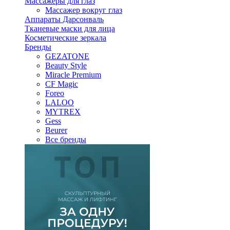
Массажеры для глаз
Массажер вокруг глаз
Аппараты Дарсонваль
Тканевые маски для лица
Косметические зеркала
Бренды
GEZATONE
Beauty Style
Miracle Premium
CF Magic
Foreo
LALOO
MYTREX
Gess
Beurer
Все бренды