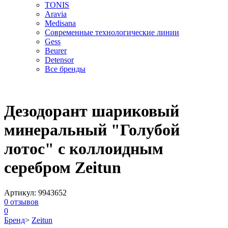
TONIS
Aravia
Medisana
Современные технологические линии
Gess
Beurer
Detensor
Все бренды
Дезодорант шариковый
минеральный "Голубой
лотос" с коллоидным
серебром Zeitun
Артикул:
9943652
0
отзывов
0
Бренд
>
Zeitun