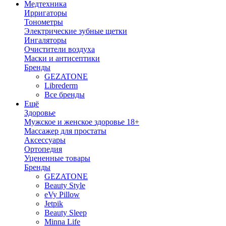
Медтехника
Ирригаторы
Тонометры
Электрические зубные щетки
Ингаляторы
Очистители воздуха
Маски и антисептики
Бренды
GEZATONE
Librederm
Все бренды
Ещё
Здоровье
Мужское и женское здоровье 18+
Массажер для простаты
Аксессуары
Ортопедия
Уцененные товары
Бренды
GEZATONE
Beauty Style
eVy Pillow
Jetpik
Beauty Sleep
Minna Life