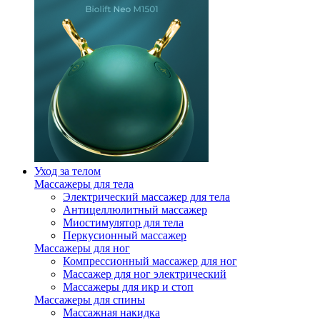
Уход за телом
Массажеры для тела
Электрический массажер для тела
Антицеллюлитный массажер
Миостимулятор для тела
Перкусионный массажер
Массажеры для ног
Компрессионный массажер для ног
Массажер для ног электрический
Массажеры для икр и стоп
Массажеры для спины
Массажная накидка