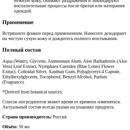
нежную кожу, снимают раздражения и ликвидируют
воспалительные процессы после бритья или натирания
одеждой.
Применение
Встряхните флакон перед применением. Нанесите дезодорант
на чистую сухую кожу и дождитесь полного впитывания.
Полный состав
Aqua (Water), Glycerin, Ammonium Alum, Aloe Barbadensis (Aloe
Vera) Leaf Extract, Nymphaea Caerulea (Blue Lotus) Flower
Extract, Colloidal Silver, Xanthan Gum, Polyglyceryl-4 Caprate,
Ethylhexylglycerin, Tocopherol, Benzyl Alcohol, Parfum
(Fragrance).
*Derived from botanical sources.
Список ингредиентов может время от времени изменяться.
Актуальный состав всегда указан на упаковке продукта.
Страна производитель:
Россия
Объём:
50 мл