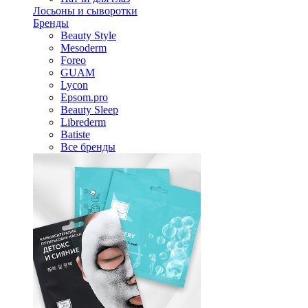
Лосьоны и сыворотки
Бренды
Beauty Style
Mesoderm
Foreo
GUAM
Lycon
Epsom.pro
Beauty Sleep
Librederm
Batiste
Все бренды