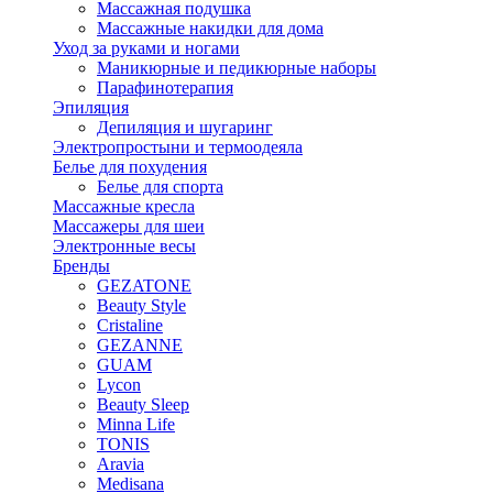
Массажная подушка
Массажные накидки для дома
Уход за руками и ногами
Маникюрные и педикюрные наборы
Парафинотерапия
Эпиляция
Депиляция и шугаринг
Электропростыни и термоодеяла
Белье для похудения
Белье для спорта
Массажные кресла
Массажеры для шеи
Электронные весы
Бренды
GEZATONE
Beauty Style
Cristaline
GEZANNE
GUAM
Lycon
Beauty Sleep
Minna Life
TONIS
Aravia
Medisana