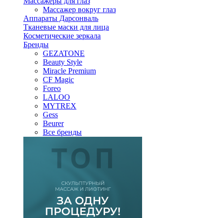
Массажеры для глаз
Массажер вокруг глаз
Аппараты Дарсонваль
Тканевые маски для лица
Косметические зеркала
Бренды
GEZATONE
Beauty Style
Miracle Premium
CF Magic
Foreo
LALOO
MYTREX
Gess
Beurer
Все бренды