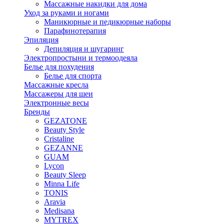
Массажные накидки для дома
Уход за руками и ногами
Маникюрные и педикюрные наборы
Парафинотерапия
Эпиляция
Депиляция и шугаринг
Электропростыни и термоодеяла
Белье для похудения
Белье для спорта
Массажные кресла
Массажеры для шеи
Электронные весы
Бренды
GEZATONE
Beauty Style
Cristaline
GEZANNE
GUAM
Lycon
Beauty Sleep
Minna Life
TONIS
Aravia
Medisana
MYTREX