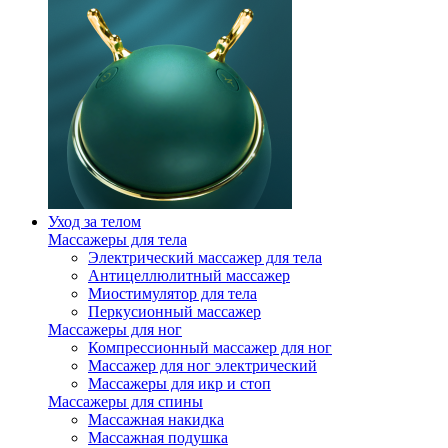
Уход за телом
Массажеры для тела
Электрический массажер для тела
Антицеллюлитный массажер
Миостимулятор для тела
Перкусионный массажер
Массажеры для ног
Компрессионный массажер для ног
Массажер для ног электрический
Массажеры для икр и стоп
Массажеры для спины
Массажная накидка
Массажная подушка