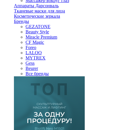
Массажер вокруг глаз
Аппараты Дарсонваль
Тканевые маски для лица
Косметические зеркала
Бренды
GEZATONE
Beauty Style
Miracle Premium
CF Magic
Foreo
LALOO
MYTREX
Gess
Beurer
Все бренды